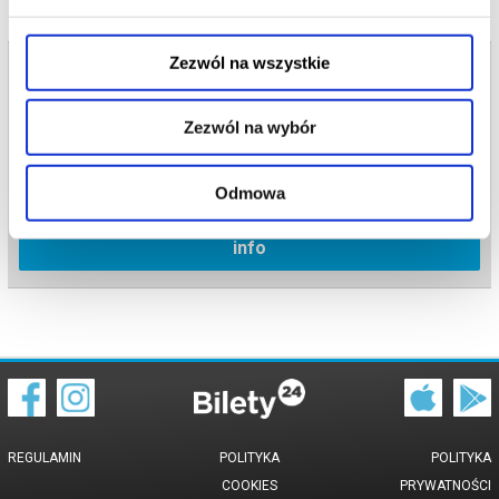
Zezwól na wszystkie
Bilety na termin:
18.06.2026 , g. 18:30 (czwartek)
18.06.2026 , g. 18:30
Zezwól na wybór
Rabka Zdrój
Kino Śnieżka - Rabka Zdrój
Odmowa
info
REGULAMIN
POLITYKA
POLITYKA
COOKIES
PRYWATNOŚCI