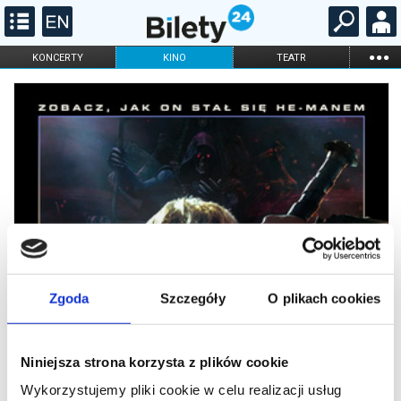
...
KONCERTY
KINO
TEATR
KABARET I
FILHARMONIA
OPERA I BALET
STAND-UP
DLA DZIECI
ONLINE
KARNETY
Zgoda
Szczegóły
O plikach cookies
Niniejsza strona korzysta z plików cookie
Wykorzystujemy pliki cookie w celu realizacji usług