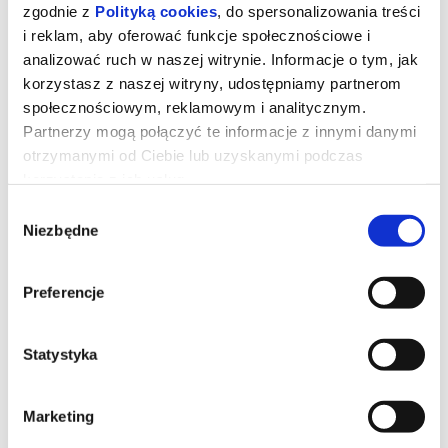
zgodnie z
Polityką cookies
, do spersonalizowania treści
i reklam, aby oferować funkcje społecznościowe i
analizować ruch w naszej witrynie. Informacje o tym, jak
korzystasz z naszej witryny, udostępniamy partnerom
społecznościowym, reklamowym i analitycznym.
Partnerzy mogą połączyć te informacje z innymi danymi
otrzymanymi od Ciebie lub uzyskanymi podczas
korzystania z ich usług.
Władcy wszechświata dubbing
Wybór
Niezbędne
zgody
Po latach książę Adam wraca na Eternię, by powstrzymać
Szkieletora i jako He-Man ocalić świat oraz swoją rodzinę.
Preferencje
*******
Bezpieczne zakupy w Bilety24. W przypadku odwołania
Statystyka
wydarzenia, gwarantujemy automatyczny zwrot środków
potwierdzony komunikatem wysyłanym na adres e-mail, podany
podczas zakupu.
Marketing