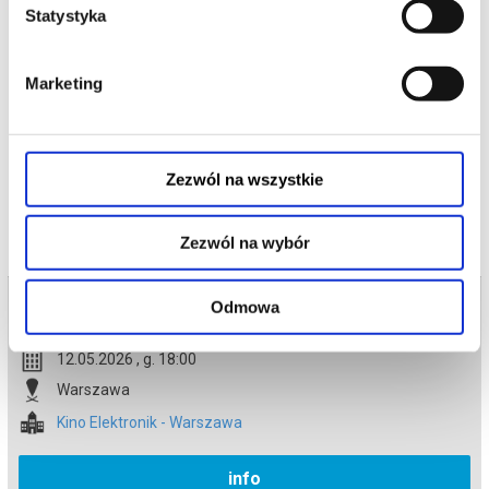
kontynuacji fenomenalnego hitu z 2006 roku, który ukształtował
Statystyka
całe pokolenie. Zareżyserię odpowiada David Frankel, scenariusz
napisała Aline Brosh McKenna, producentem jest Wendy
Finerman, a producentami wykonawczymi Michael Bederman,
Karen Rosenfelt i Aline Brosh McKenna.
Marketing
*******
Bezpieczne zakupy w Bilety24. W przypadku odwołania
wydarzenia, gwarantujemy automatyczny zwrot środków
potwierdzony komunikatem wysyłanym na adres e-mail, podany
podczas zakupu.
Zezwól na wszystkie
Zezwól na wybór
Bilety na termin:
Odmowa
12.05.2026 , g. 18:00 (wtorek)
12.05.2026 , g. 18:00
Warszawa
Kino Elektronik - Warszawa
info