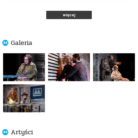
Och-Teatr w Warszawie
od 95,00 pln
więcej
kup bilet
Galeria
LILY
25.10.2026 , g. 16:00
Warszawa
Och-Teatr w Warszawie
od 95,00 pln
kup bilet
LILY
Artyści
23.11.2026 , g. 19:00