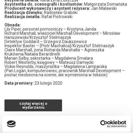
Reżyseria światła:
Katarzyna Łuszczyk
Asystentka ds. scenografii i kostiumów:
Małgorzata Domańska
Producent wykonawczy i asystent reżysera:
Jan Malawski
Realizacja dźwięku:
Radosław Grabski
Realizacja światła:
Rafał Piotrowski
Obsada:
Lily Piper, personel pomocniczy – Krystyna Janda
Richard Marshall, właściciel Marshall Development – Mirosław
Haniszewski/Krzysztof Stelmaszyk
Detektyw Goddard – Grzegorz Daukszewicz
Inspektor Baxter – [Piotr Machalica]/Krzysztof Stelmaszyk
Claire Marshall, żona Richarda Marshalla – Agnieszka
Krukówna/Natalia Berardinelli
Marian Selby, sekretarka – Magdalena Smalara
Robert Westerby, księgowy – Mateusz Damięcki
Vickie Reynolds, maszynistka – Magdalena Lamparska
(Pan Logan, komputerowiec, pracownik Marshall Development –
postać nieobecna na scenie, ale wymieniona w tekście)
Data premiery:
23 lutego 2020
Kryminalna zabawa teatralna. Trup przemieszcza się, pojawia się i
znika. Skomplikowana intryga, sprawiająca dużą przyjemność
publiczności. I te wyraziste charaktery sceniczne! Świetnie
czytaj więcej o
naszkicowanych osiem postaci, w tym para zabawnych i
wydarzeniu
niepoprawnych staruszków – inspektor ciamajda i „wiedząca
wszystko sprzątaczka”, czyli znajoma inspektora z młodości,
„pomagająca” mu w znalezieniu zabójcy.
Reżyseruje Krystyna Janda, i to także ją oglądamy w roli tytułowej,
nieznośnej Lily. Jako inspektor węszy Krzysztof Stelmaszyk.