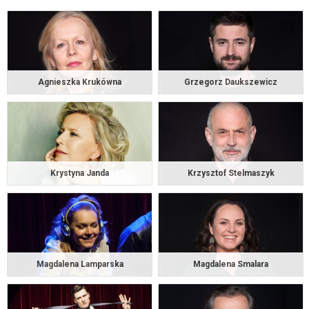
Warszawa
Och-Teatr w Warszawie
od 95,00 pln
kup bilet
Agnieszka Krukówna
Grzegorz Daukszewicz
LILY
24.11.2026 , g. 19:00
Warszawa
Krystyna Janda
Krzysztof Stelmaszyk
Och-Teatr w Warszawie
od 95,00 pln
kup bilet
Magdalena Lamparska
Magdalena Smalara