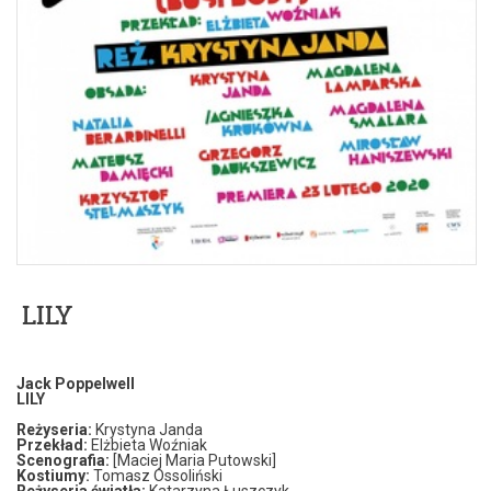
LILY
Jack Poppelwell
LILY
Reżyseria:
Krystyna Janda
Przekład:
Elżbieta Woźniak
Scenografia:
[Maciej Maria Putowski]
Kostiumy:
Tomasz Ossoliński