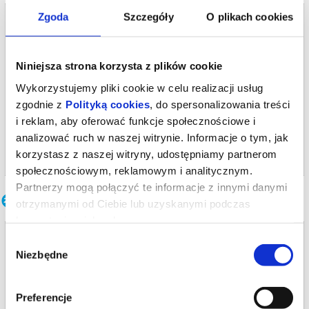
fot. Robert Jaworski
Zgoda
Szczegóły
O plikach cookies
Bilety na termin:
*******
24.10.2026 , g. 19:00 (sobota)
Bezpieczne zakupy w Bilety24. W przypadku odwołania
wydarzenia, gwarantujemy automatyczny zwrot środków
24.10.2026 , g. 19:00
potwierdzony komunikatem wysyłanym na adres e-mail, podany
Niniejsza strona korzysta z plików cookie
podczas zakupu.
Warszawa
Wykorzystujemy pliki cookie w celu realizacji usług
Och-Teatr w Warszawie
zgodnie z
Polityką cookies
, do spersonalizowania treści
od 95,00 pln
i reklam, aby oferować funkcje społecznościowe i
analizować ruch w naszej witrynie. Informacje o tym, jak
kup bilet
korzystasz z naszej witryny, udostępniamy partnerom
społecznościowym, reklamowym i analitycznym.
Partnerzy mogą połączyć te informacje z innymi danymi
Inne terminy
otrzymanymi od Ciebie lub uzyskanymi podczas
korzystania z ich usług.
LILY
Wybór
Niezbędne
zgody
26.09.2026 , g. 19:00
Warszawa
Preferencje
Och-Teatr w Warszawie