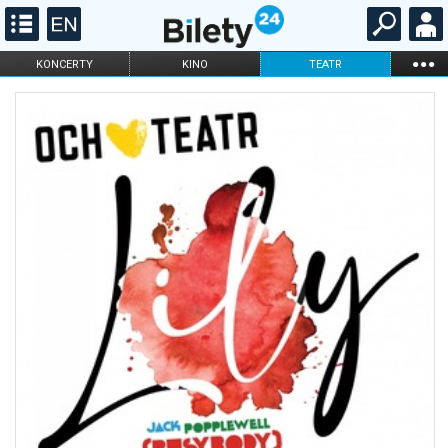
...
KONCERTY
KINO
TEATR
KABARET I
FILHARMONIA
OPERA I BALET
STAND-UP
DLA DZIECI
ONLINE
KARNETY