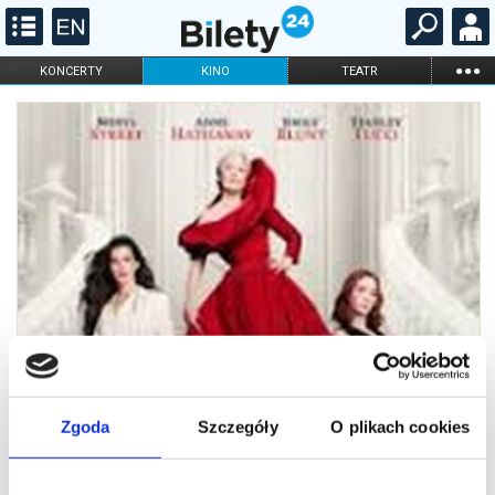
...
KONCERTY
KINO
TEATR
KABARET I
FILHARMONIA
OPERA I BALET
STAND-UP
DLA DZIECI
ONLINE
KARNETY
Zgoda
Szczegóły
O plikach cookies