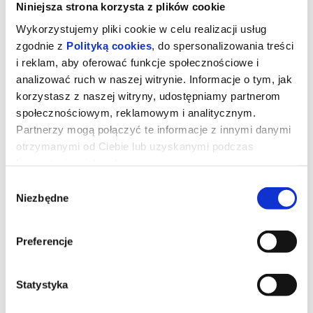
Niniejsza strona korzysta z plików cookie
Wykorzystujemy pliki cookie w celu realizacji usług
zgodnie z
Polityką cookies
, do spersonalizowania treści
i reklam, aby oferować funkcje społecznościowe i
analizować ruch w naszej witrynie. Informacje o tym, jak
korzystasz z naszej witryny, udostępniamy partnerom
społecznościowym, reklamowym i analitycznym.
Partnerzy mogą połączyć te informacje z innymi danymi
otrzymanymi od Ciebie lub uzyskanymi podczas
korzystania z ich usług.
Wybór
Diabeł ubiera się u Prady 2
Niezbędne
zgody
Preferencje
Miranda Priestly walczy ze swoją byłą asystentką Emily - a
obecnie rywalką na kierowniczym stanowisku - konkurują o
wpływy i przychody z reklam w czasach upadającej prasy
papierowej.
Statystyka
*******