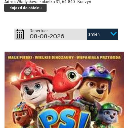
Adres
Władysława Łokietka 31, 64-840 , Budzyń
dojazd do obiektu
Repertuar
08-08-2026
zmień
PSI PATROL I DINOZAURY
08.08.2026