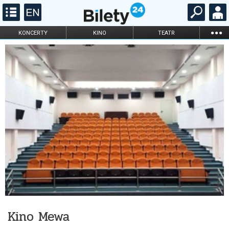
...
KONCERTY
KINO
TEATR
KABARET I
FILHARMONIA
OPERA I BALET
STAND-UP
DLA DZIECI
ONLINE
KARNETY
Kino Mewa