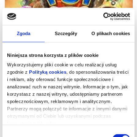
Zgoda
Szczegóły
O plikach cookies
15:30
17:00
Niniejsza strona korzysta z plików cookie
Wykorzystujemy pliki cookie w celu realizacji usług
zgodnie z
Polityką cookies
, do spersonalizowania treści
i reklam, aby oferować funkcje społecznościowe i
analizować ruch w naszej witrynie. Informacje o tym, jak
korzystasz z naszej witryny, udostępniamy partnerom
społecznościowym, reklamowym i analitycznym.
PSI PATROL I DINOZAURY
Partnerzy mogą połączyć te informacje z innymi danymi
otrzymanymi od Ciebie lub uzyskanymi podczas
korzystania z ich usług.
czytaj opis
Wybór