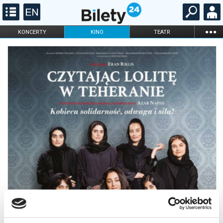
...
KONCERTY
KINO
TEATR
KABARET I
FILHARMONIA
OPERA I BALET
STAND-UP
DLA DZIECI
ONLINE
KARNETY