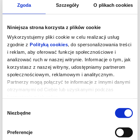
Zgoda
Szczegóły
O plikach cookies
Niniejsza strona korzysta z plików cookie
Wykorzystujemy pliki cookie w celu realizacji usług
zgodnie z
Polityką cookies
, do spersonalizowania treści
i reklam, aby oferować funkcje społecznościowe i
analizować ruch w naszej witrynie. Informacje o tym, jak
korzystasz z naszej witryny, udostępniamy partnerom
społecznościowym, reklamowym i analitycznym.
Partnerzy mogą połączyć te informacje z innymi danymi
Czytając Lolitę w Teheranie
otrzymanymi od Ciebie lub uzyskanymi podczas
korzystania z ich usług.
Wybór
reżyseria:
Eran Riklis
Niezbędne
zgody
występują:
Golshifteh Farahani, Zar Amir Ebrahimi, Mina Kavani
Izrael/Włochy 2024, dramat, 108 min, od 15 lat
Po rewolucji islamskiej w Iranie w 1979 roku, ulice Teheranu
Preferencje
patrolowane są przez obrońców moralności, a fundamentaliści
przejmują kontrolę nad uniwersytetami. Swobody kobiet są