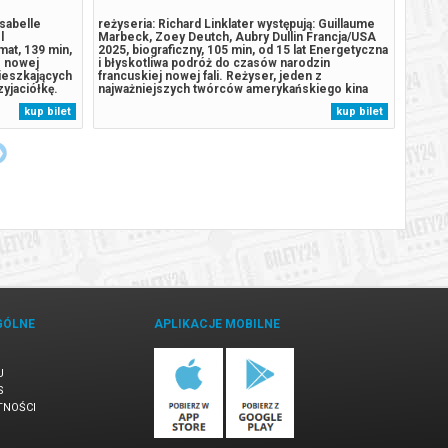
Isabelle
reżyseria: Richard Linklater występują: Guillaume
reżyse
l
Marbeck, Zoey Deutch, Aubry Dullin Francja/USA
Jentsc
mat, 139 min,
2025, biograficzny, 105 min, od 15 lat Energetyczna
2025, 
o nowej
i błyskotliwa podróż do czasów narodzin
został
ieszkających
francuskiej nowej fali. Reżyser, jeden z
przepy
zyjaciółkę.
najważniejszych twórców amerykańskiego kina
niezwy
 Adama, nie
niezależnego, składa hołd Godardowi i całemu
wszyst
kup bilet
kup bilet
dowanie w
pokoleniu artystów, którzy odmienili oblicze
przy k
.
światowego kina. Film o pasji, wolności...
coś za
GÓLNE
APLIKACJE MOBILNE
U
S
TNOŚCI