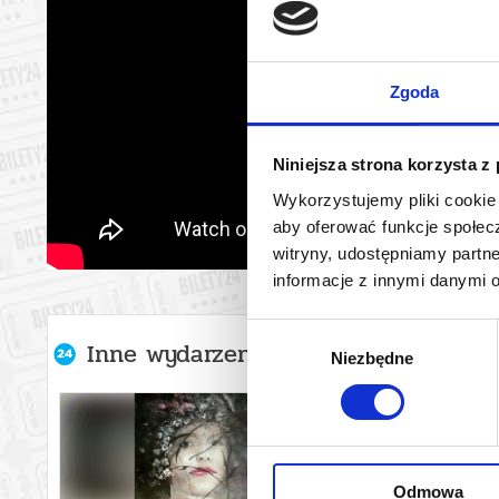
Zgoda
Niniejsza strona korzysta z
Wykorzystujemy pliki cookie 
aby oferować funkcje społecz
witryny, udostępniamy part
informacje z innymi danymi 
Wybór
Inne wydarzenia organizatora
Niezbędne
zgody
Odmowa