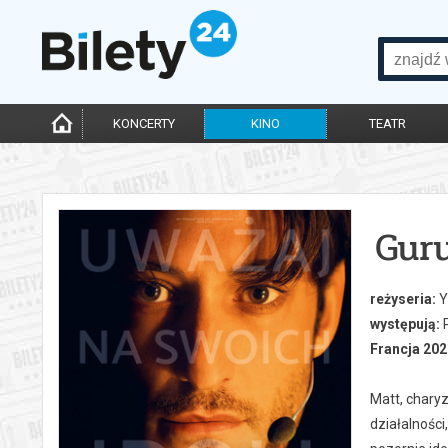
KONCERTY
KINO
TEATR
Gur
reżyseria:
Y
występują:
P
Francja 2026
Matt, charyz
działalności