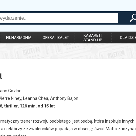
KABARET I
FILHARMONIA
OPERA I BALET
DLA DZIE
STAND-UP
u
ann Gozlan
ierre Niney, Leanna Chea, Anthony Bajon
, thriller, 126 min, od 15 lat
matyczny trener rozwoju osobistego, jest osobą, która inspiruje innyc
, a niektórzy ze zwolenników popadają w obsesję, świat Matta zaczyna s