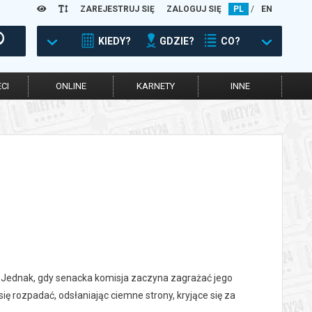
ZAREJESTRUJ SIĘ
ZALOGUJ SIĘ
PL
/
EN
KIEDY?
GDZIE?
CO?
CI
ONLINE
KARNETY
INNE
h. Jednak, gdy senacka komisja zaczyna zagrażać jego
ię rozpadać, odsłaniając ciemne strony, kryjące się za