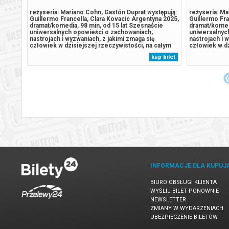
ent,
reżyseria: Mariano Cohn, Gastón Duprat występują:
reżyseria: Ma
.
Guillermo Francella, Clara Kovacic Argentyna 2025,
Guillermo Fra
dramat/komedia, 98 min, od 15 lat Szesnaście
dramat/komedi
prawdę
uniwersalnych opowieści o zachowaniach,
uniwersalnyc
po raz
nastrojach i wyzwaniach, z jakimi zmaga się
nastrojach i 
człowiek w dzisiejszej rzeczywistości, na całym
człowiek w dz
 16 m!)
świecie. Reporter na mundialu, ksiądz z dzielnicy
świecie. Repo
 bilet
kup bilet
inęła
slumsów, milioner, reżyser filmowy, neurotyczny
slumsów, mili
intelektualista, prezydent...
intelektualist
INFORMACJE DLA KUPUJ
BIURO OBSŁUGI KLIENTA
WYŚLIJ BILET PONOWNIE
NEWSLETTER
ZMIANY W WYDARZENIACH
UBEZPIECZENIE BILETÓW