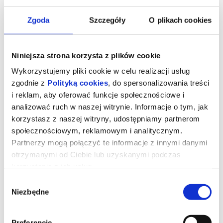
Zgoda
Szczegóły
O plikach cookies
Niniejsza strona korzysta z plików cookie
Wykorzystujemy pliki cookie w celu realizacji usług
zgodnie z
Polityką cookies
, do spersonalizowania treści
i reklam, aby oferować funkcje społecznościowe i
analizować ruch w naszej witrynie. Informacje o tym, jak
korzystasz z naszej witryny, udostępniamy partnerom
społecznościowym, reklamowym i analitycznym.
Kumotry
Partnerzy mogą połączyć te informacje z innymi danymi
otrzymanymi od Ciebie lub uzyskanymi podczas
korzystania z ich usług.
reżyseria:
Emilia Śniegoska
Niemcy/Polska 2025, dokument, 110 min, od 15 lat
Wybór
Niezbędne
zgody
Historia przyjaźni kobiet z wymierającej polskiej wsi w rumuńskich
Karpatach. Hanka i Bronka pochowały mężów, ich dzieci wyjechały
za granicę. Niezależne bohaterki imponują pogodą ducha, choć ich
rzeczywistość nieubłaganie odchodzi w przeszłość. Pozostają
Preferencje
wspomnienia i wspólne stawianie czoła codzienności.