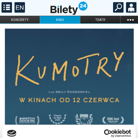
...
KONCERTY
KINO
TEATR
KABARET I
FILHARMONIA
OPERA I BALET
STAND-UP
DLA DZIECI
ONLINE
KARNETY