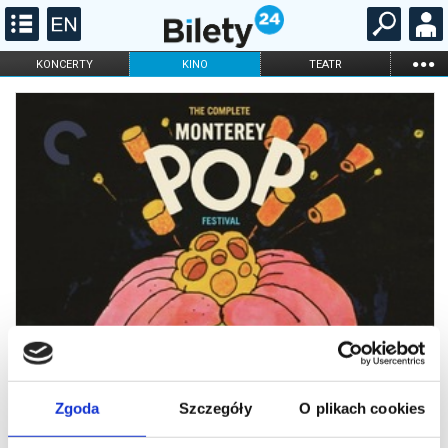
...
KONCERTY
KINO
TEATR
KABARET I
FILHARMONIA
OPERA I BALET
STAND-UP
DLA DZIECI
ONLINE
KARNETY
Zgoda
Szczegóły
O plikach cookies