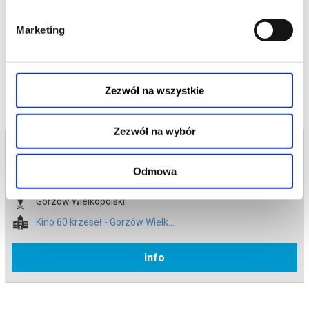
*******
Marketing
Bezpieczne zakupy w Bilety24. W przypadku odwołania
wydarzenia, gwarantujemy automatyczny zwrot środków
potwierdzony komunikatem wysyłanym na adres e-mail, podany
podczas zakupu.
Zezwól na wszystkie
Zezwól na wybór
Bilety na termin:
23.06.2026 , g. 18:30 (wtorek)
Odmowa
23.06.2026 , g. 18:30
Gorzów Wielkopolski
Kino 60 krzeseł - Gorzów Wielk...
info