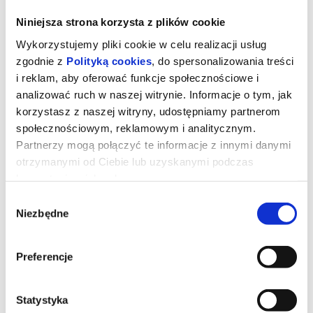
Niniejsza strona korzysta z plików cookie
Wykorzystujemy pliki cookie w celu realizacji usług
zgodnie z
Polityką cookies
, do spersonalizowania treści
i reklam, aby oferować funkcje społecznościowe i
analizować ruch w naszej witrynie. Informacje o tym, jak
korzystasz z naszej witryny, udostępniamy partnerom
społecznościowym, reklamowym i analitycznym.
Monterey Pop
Partnerzy mogą połączyć te informacje z innymi danymi
otrzymanymi od Ciebie lub uzyskanymi podczas
korzystania z ich usług.
reżyseria:
D.A. Pennebaker
Wybór
USA 1968, muzyczny, 78 min, od 15 lat
Niezbędne
zgody
W czerwcowy weekend 1967 roku, apogeum "Lata miłości", odbył
się pierwszy i jedyny Monterey Pop Festival kumulujący w sobie
ducha dekady i zwiastujący nadchodzącą erę rocka. To tutaj
kariery rozpoczęli Jimi Hendrix czy Janis Joplin. Reżyser filmu,
Preferencje
legendarny twórca dokumentów muzycznych D.A. Pennebaker, w
wiernym rzeczywistości stylu, uwiecznia muzyków w momentach,
które dziś są legendą, np. Pete'a Townshenda niszczącego gitarę
czy podpalającego swoją Hendrixa.
Statystyka
*na podstawie materiałów dystrybutora