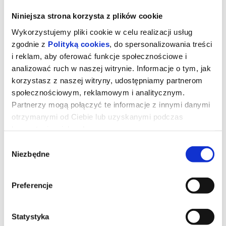
Niniejsza strona korzysta z plików cookie
Wykorzystujemy pliki cookie w celu realizacji usług
zgodnie z
Polityką cookies
, do spersonalizowania treści
i reklam, aby oferować funkcje społecznościowe i
analizować ruch w naszej witrynie. Informacje o tym, jak
korzystasz z naszej witryny, udostępniamy partnerom
społecznościowym, reklamowym i analitycznym.
Monterey Pop
Partnerzy mogą połączyć te informacje z innymi danymi
otrzymanymi od Ciebie lub uzyskanymi podczas
korzystania z ich usług.
reżyseria:
D.A. Pennebaker
Wybór
USA 1968, muzyczny, 78 min, od 15 lat
Niezbędne
zgody
W czerwcowy weekend 1967 roku, apogeum "Lata miłości", odbył
się pierwszy i jedyny Monterey Pop Festival kumulujący w sobie
ducha dekady i zwiastujący nadchodzącą erę rocka. To tutaj
kariery rozpoczęli Jimi Hendrix czy Janis Joplin. Reżyser filmu,
Preferencje
legendarny twórca dokumentów muzycznych D.A. Pennebaker, w
wiernym rzeczywistości stylu, uwiecznia muzyków w momentach,
które dziś są legendą, np. Pete'a Townshenda niszczącego gitarę
czy podpalającego swoją Hendrixa.
Statystyka
*na podstawie materiałów dystrybutora