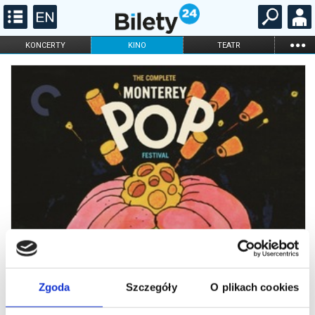
...
KONCERTY
KINO
TEATR
KABARET I
FILHARMONIA
OPERA I BALET
STAND-UP
DLA DZIECI
ONLINE
KARNETY
Zgoda
Szczegóły
O plikach cookies