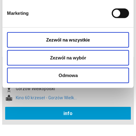
*******
Marketing
Bezpieczne zakupy w Bilety24. W przypadku odwołania
wydarzenia, gwarantujemy automatyczny zwrot środków
potwierdzony komunikatem wysyłanym na adres e-mail, podany
podczas zakupu.
Zezwól na wszystkie
Zezwól na wybór
Bilety na termin:
24.06.2026 , g. 16:45 (środa)
Odmowa
24.06.2026 , g. 16:45
Gorzów Wielkopolski
Kino 60 krzeseł - Gorzów Wielk...
info