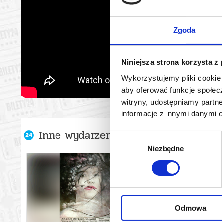
Zgoda
Niniejsza strona korzysta z
Wykorzystujemy pliki cookie 
aby oferować funkcje społecz
witryny, udostępniamy part
informacje z innymi danymi 
Inne wydarzenia organizatora
Wybór
Niezbędne
zgody
Odmowa