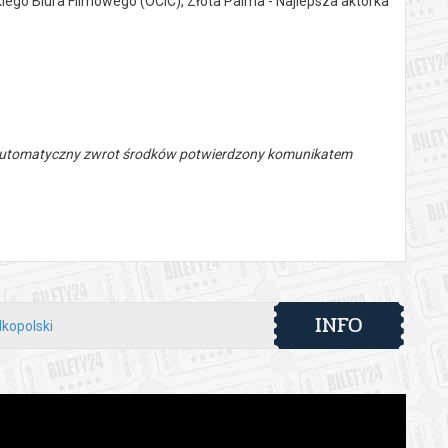
iego Biura Filmowego (OCIC), Złota Palma - Najlepsza aktorka
 automatyczny zwrot środków potwierdzony komunikatem
INFO
lkopolski