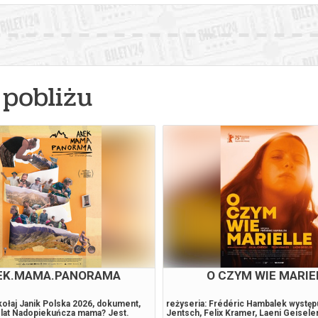
pobliżu
EK.MAMA.PANORAMA
O CZYM WIE MARIE
kołaj Janik Polska 2026, dokument,
reżyseria: Frédéric Hambalek występuj
5 lat Nadopiekuńcza mama? Jest.
Jentsch, Felix Kramer, Laeni Geisel