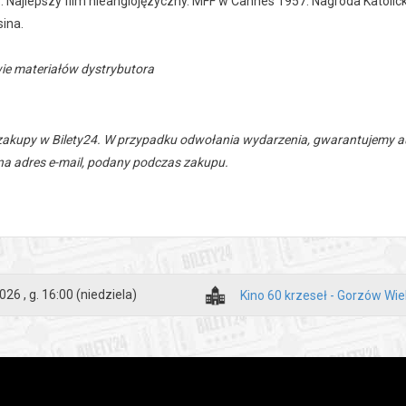
 Najlepszy film nieanglojęzyczny. MFF w Cannes 1957: Nagroda Katolick
sina.
ie materiałów dystrybutora
zakupy w Bilety24. W przypadku odwołania wydarzenia, gwarantujemy
a adres e-mail, podany podczas zakupu.
026 , g. 16:00
(niedziela)
Kino 60 krzeseł - Gorzów Wie