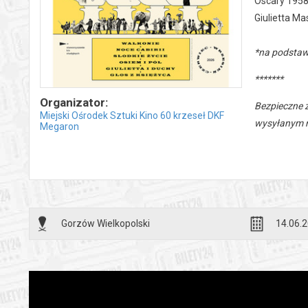
Oscary 1958:
Giulietta Ma
*na podstaw
*******
Organizator:
Bezpieczne 
Miejski Ośrodek Sztuki Kino 60 krzeseł DKF
wysyłanym n
Megaron
Gorzów Wielkopolski
14.06.2