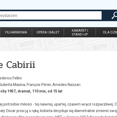
KABARET I
FILHARMONIA
OPERA I BALET
DLA DZIE
STAND-UP
 Cabirii
derico Fellini
iulietta Masina, François Périer, Amedeo Nazzari
chy 1957, dramat, 110 min, od 15 lat
iej potrzebie miłości - tej naiwnej, upartej, czasem wręcz rozpaczliwej. 
ały Oscar prosi ją o rękę, kobieta decyduje się diametralnie zmienić swoj