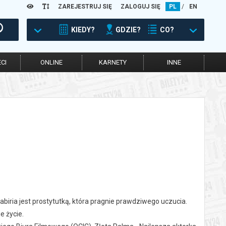
ZAREJESTRUJ SIĘ
ZALOGUJ SIĘ
PL
/
EN
KIEDY?
GDZIE?
CO?
CI
ONLINE
KARNETY
INNE
Cabiria jest prostytutką, która pragnie prawdziwego uczucia.
e życie.