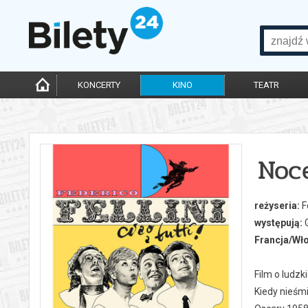
KONCERTY
KINO
TEATR
Noce
reżyseria:
Fe
występują:
G
Francja/Wło
Film o ludzk
Kiedy nieśmi