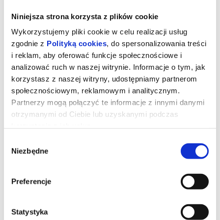
Niniejsza strona korzysta z plików cookie
Wykorzystujemy pliki cookie w celu realizacji usług
zgodnie z
Polityką cookies
, do spersonalizowania treści
i reklam, aby oferować funkcje społecznościowe i
analizować ruch w naszej witrynie. Informacje o tym, jak
korzystasz z naszej witryny, udostępniamy partnerom
społecznościowym, reklamowym i analitycznym.
Noce Cabirii
Partnerzy mogą połączyć te informacje z innymi danymi
otrzymanymi od Ciebie lub uzyskanymi podczas
korzystania z ich usług.
reżyseria:
Federico Fellini
Wybór
występują:
Giulietta Masina, François Périer, Amedeo Nazzari
Francja/Włochy 1957, dramat, 110 min, od 15 lat
Niezbędne
zgody
Film o ludzkiej potrzebie miłości - tej naiwnej, upartej, czasem
wręcz rozpaczliwej. Cabiria jest prostytutką, która pragnie
prawdziwego uczucia. Kiedy nieśmiały Oscar prosi ją o rękę,
Preferencje
kobieta decyduje się diametralnie zmienić swoje życie.
Oscary 1958: Najlepszy film nieanglojęzyczny. MFF w Cannes
1957: Nagroda Katolickiego Biura Filmowego (OCIC), Złota Palma -
Najlepsza aktorka Giulietta Masina.
Statystyka
*na podstawie materiałów dystrybutora