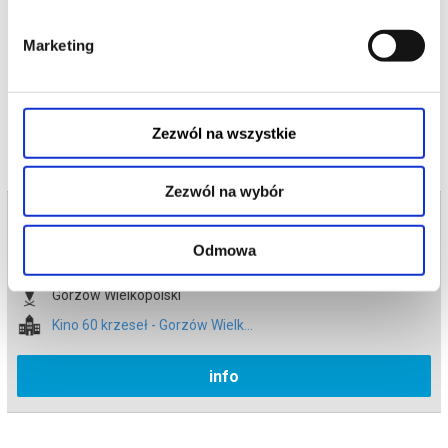
*******
Marketing
Bezpieczne zakupy w Bilety24. W przypadku odwołania
wydarzenia, gwarantujemy automatyczny zwrot środków
potwierdzony komunikatem wysyłanym na adres e-mail, podany
podczas zakupu.
Zezwól na wszystkie
Zezwól na wybór
Bilety na termin:
17.06.2026 , g. 20:00 (środa)
Odmowa
17.06.2026 , g. 20:00
Gorzów Wielkopolski
Kino 60 krzeseł - Gorzów Wielk...
info