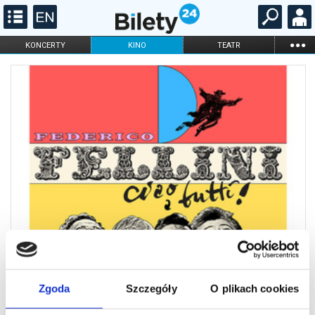
...
KONCERTY
KINO
TEATR
KABARET I
FILHARMONIA
OPERA I BALET
STAND-UP
DLA DZIECI
ONLINE
KARNETY
Zgoda
Szczegóły
O plikach cookies