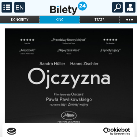
...
KONCERTY
KINO
TEATR
KABARET I
FILHARMONIA
OPERA I BALET
STAND-UP
DLA DZIECI
ONLINE
KARNETY