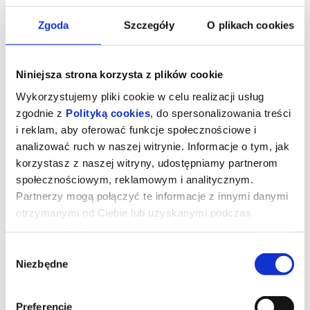
Zgoda
Szczegóły
O plikach cookies
Niniejsza strona korzysta z plików cookie
Wykorzystujemy pliki cookie w celu realizacji usług
zgodnie z
Polityką cookies
, do spersonalizowania treści
i reklam, aby oferować funkcje społecznościowe i
analizować ruch w naszej witrynie. Informacje o tym, jak
korzystasz z naszej witryny, udostępniamy partnerom
społecznościowym, reklamowym i analitycznym.
Ojczyzna
Partnerzy mogą połączyć te informacje z innymi danymi
otrzymanymi od Ciebie lub uzyskanymi podczas
korzystania z ich usług.
reżyseria:
Paweł Pawlikowski
Wybór
wsytępują:
Hans Zischler, Sandra Huller, August Diehl
Niezbędne
Niemcy/Polska/Włochy 2026, dramat, 82 min, od 15 lat
zgody
Opowieść o relacji między Thomasem Mannem, laureatem
Nagrody Nobla w dziedzinie literatury, a jego córką Eriką – aktorką,
pisarką i kierowczynią rajdową. Akcja rozgrywa się w okresie
Preferencje