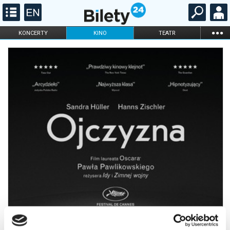
...
KONCERTY
KINO
TEATR
KABARET I
FILHARMONIA
OPERA I BALET
STAND-UP
DLA DZIECI
ONLINE
KARNETY