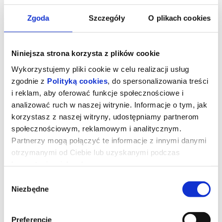
Zgoda
Szczegóły
O plikach cookies
Niniejsza strona korzysta z plików cookie
Wykorzystujemy pliki cookie w celu realizacji usług
zgodnie z
Polityką cookies
, do spersonalizowania treści
i reklam, aby oferować funkcje społecznościowe i
analizować ruch w naszej witrynie. Informacje o tym, jak
korzystasz z naszej witryny, udostępniamy partnerom
społecznościowym, reklamowym i analitycznym.
Ojczyzna
Partnerzy mogą połączyć te informacje z innymi danymi
otrzymanymi od Ciebie lub uzyskanymi podczas
korzystania z ich usług.
reżyseria:
Paweł Pawlikowski
Wybór
wsytępują:
Hans Zischler, Sandra Huller, August Diehl
Niezbędne
Niemcy/Polska/Włochy 2026, dramat, 82 min, od 15 lat
zgody
Opowieść o relacji między Thomasem Mannem, laureatem
Nagrody Nobla w dziedzinie literatury, a jego córką Eriką – aktorką,
pisarką i kierowczynią rajdową. Akcja rozgrywa się w okresie
Preferencje