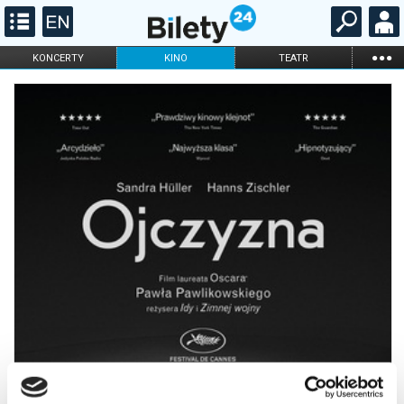
...
KONCERTY
KINO
TEATR
KABARET I
FILHARMONIA
OPERA I BALET
STAND-UP
DLA DZIECI
ONLINE
KARNETY