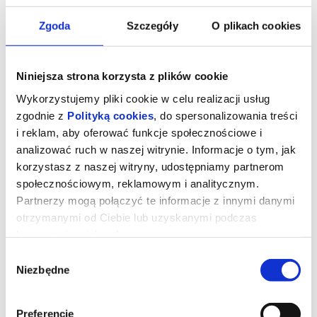
Zgoda
Szczegóły
O plikach cookies
Niniejsza strona korzysta z plików cookie
Wykorzystujemy pliki cookie w celu realizacji usług
zgodnie z
Polityką cookies
, do spersonalizowania treści
i reklam, aby oferować funkcje społecznościowe i
analizować ruch w naszej witrynie. Informacje o tym, jak
korzystasz z naszej witryny, udostępniamy partnerom
społecznościowym, reklamowym i analitycznym.
Ojczyzna
Partnerzy mogą połączyć te informacje z innymi danymi
otrzymanymi od Ciebie lub uzyskanymi podczas
korzystania z ich usług.
reżyseria:
Paweł Pawlikowski
Wybór
wsytępują:
Hans Zischler, Sandra Huller, August Diehl
Niezbędne
Niemcy/Polska/Włochy 2026, dramat, 82 min, od 15 lat
zgody
Opowieść o relacji między Thomasem Mannem, laureatem
Nagrody Nobla w dziedzinie literatury, a jego córką Eriką – aktorką,
pisarką i kierowczynią rajdową. Akcja rozgrywa się w okresie
Preferencje