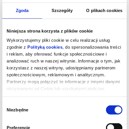
Zgoda
Szczegóły
O plikach cookies
Niniejsza strona korzysta z plików cookie
Wykorzystujemy pliki cookie w celu realizacji usług
zgodnie z
Polityką cookies
, do spersonalizowania treści
i reklam, aby oferować funkcje społecznościowe i
analizować ruch w naszej witrynie. Informacje o tym, jak
korzystasz z naszej witryny, udostępniamy partnerom
społecznościowym, reklamowym i analitycznym.
Ojczyzna
Partnerzy mogą połączyć te informacje z innymi danymi
otrzymanymi od Ciebie lub uzyskanymi podczas
korzystania z ich usług.
reżyseria:
Paweł Pawlikowski
Wybór
wsytępują:
Hans Zischler, Sandra Huller, August Diehl
Niezbędne
Niemcy/Polska/Włochy 2026, dramat, 82 min, od 15 lat
zgody
Opowieść o relacji między Thomasem Mannem, laureatem
Nagrody Nobla w dziedzinie literatury, a jego córką Eriką – aktorką,
pisarką i kierowczynią rajdową. Akcja rozgrywa się w okresie
Preferencje