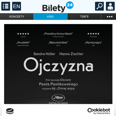
...
KONCERTY
KINO
TEATR
KABARET I
FILHARMONIA
OPERA I BALET
STAND-UP
DLA DZIECI
ONLINE
KARNETY