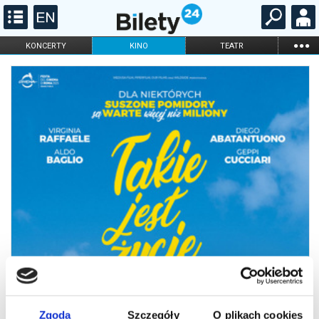
...
KONCERTY
KINO
TEATR
KABARET I
FILHARMONIA
OPERA I BALET
STAND-UP
DLA DZIECI
ONLINE
KARNETY
Zgoda
Szczegóły
O plikach cookies