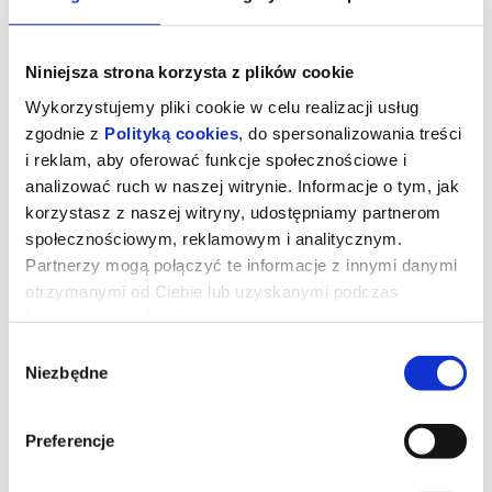
Niniejsza strona korzysta z plików cookie
Wykorzystujemy pliki cookie w celu realizacji usług
zgodnie z
Polityką cookies
, do spersonalizowania treści
i reklam, aby oferować funkcje społecznościowe i
analizować ruch w naszej witrynie. Informacje o tym, jak
korzystasz z naszej witryny, udostępniamy partnerom
społecznościowym, reklamowym i analitycznym.
Partnerzy mogą połączyć te informacje z innymi danymi
otrzymanymi od Ciebie lub uzyskanymi podczas
Takie jest życie
korzystania z ich usług.
Wybór
Niezbędne
zgody
reżyseria:
Riccardo Milani
występuja:
Virginia Raffaele, Diego Abatantuono, Giuseppe
Ignazio Loi
Włochy 2025, dramat/komedia, 118 min, od 15 lat
Preferencje
Inspirowana prawdziwymi wydarzeniami historia o korzeniach,
odwadze i sile, by bronić tego, co najważniejsze. Efisio, żyjący po