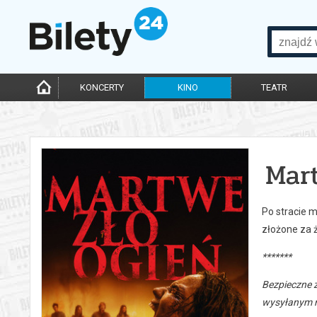
KONCERTY
KINO
TEATR
Mar
Po stracie m
złożone za ż
*******
Bezpieczne 
wysyłanym n