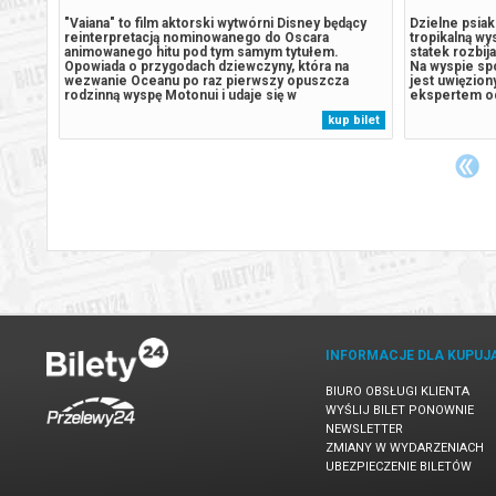
w
"Vaiana" to film aktorski wytwórni Disney będący
Dzielne psiaki
reinterpretacją nominowanego do Oscara
tropikalną wy
animowanego hitu pod tym samym tytułem.
statek rozbij
życie
Opowiada o przygodach dziewczyny, która na
Na wyspie spo
stach.
wezwanie Oceanu po raz pierwszy opuszcza
jest uwięzion
jego
rodzinną wyspę Motonui i udaje się w
ekspertem od
om to
niezapomnianą podróż, by ratować swoje plemię.
pradawnymi g
 bilet
kup bilet
co
Reżyserem filmu jest Thomas Kail ("Hamilton")
kontroli, gdy
ą,...
uhonorowany nagrodami Emmy i Tony.*******
Humdinger, z
Bezpieczne zakupy...
INFORMACJE DLA KUPUJ
BIURO OBSŁUGI KLIENTA
WYŚLIJ BILET PONOWNIE
NEWSLETTER
ZMIANY W WYDARZENIACH
UBEZPIECZENIE BILETÓW