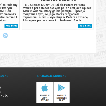
!” to radosny
To CAŁKIEM NOWY DZIEŃ dla Petera Parkera.
Dzieln
 w którym
Walka z przestępczością na pełen etat jako Spider-
tropik
ré Rieu i
Man w świecie, który go nie pamięta – i presja
statek
raz pierwszy
związana z tym, że jego starzy przyjaciele
Na wys
plac zamienił
zapomnieli o nim – wywołuje w Peterze zmianę,
jest u
ieżym
której nie jest w stanie kontrolować. Ale ta
eksper
pierwszego
przemiana może być również jedyną rzeczą, która
pradaw
kup bilet
kup bilet
letnim
powstrzyma nowe zagrożenie dla miasta i jego
kontro
ami....
bliskich.******* Bezpieczne zakupy...
Humdin
GÓLNE
APLIKACJE MOBILNE
U
S
TNOŚCI