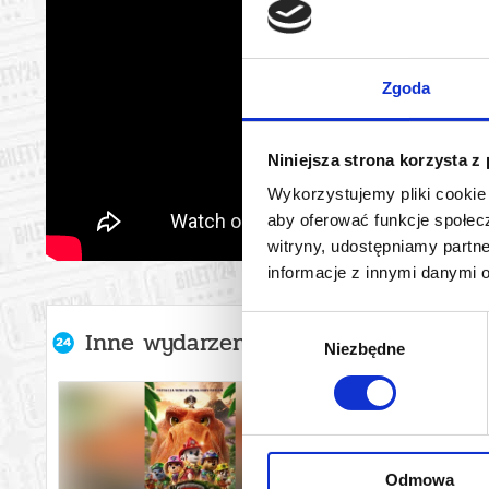
Zgoda
Niniejsza strona korzysta z
Wykorzystujemy pliki cookie 
aby oferować funkcje społecz
witryny, udostępniamy part
informacje z innymi danymi 
Wybór
Inne wydarzenia organizatora
Niezbędne
zgody
Odmowa