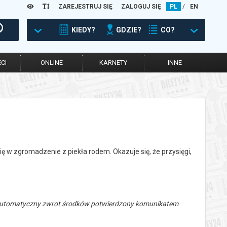
ZAREJESTRUJ SIĘ
ZALOGUJ SIĘ
PL
/
EN
KIEDY?
GDZIE?
CO?
CI
ONLINE
KARNETY
INNE
ę w zgromadzenie z piekła rodem. Okazuje się, że przysięgi,
 automatyczny zwrot środków potwierdzony komunikatem