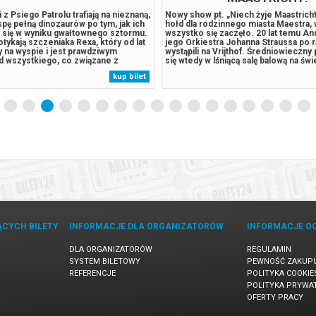
 z Psiego Patrolu trafiają na nieznaną,
Nowy show pt. „Niech żyje Maastricht
spę pełną dinozaurów po tym, jak ich
hołd dla rodzinnego miasta Maestra,
a się w wyniku gwałtownego sztormu.
wszystko się zaczęło. 20 lat temu And
tykają szczeniaka Rexa, który od lat
jego Orkiestra Johanna Straussa po 
y na wyspie i jest prawdziwym
wystąpili na Vrijthof. Średniowieczny 
 wszystkiego, co związane z
się wtedy w lśniącą salę balową na św
adami. Sytuacja wymyka się spod
powietrzu. Publiczność wysłuchała 
kup bilet
 odwieczny rywal piesków, burmistrz
tego typu koncertu, a wszystko pod 
aczyna pozyskiwać...
niebem, usianym migoczącymi gwiazd
ĄCYCH BILETY
INFORMACJE DLA ORGANIZATORÓW
INFORMACJE O
DLA ORGANIZATORÓW
REGULAMIN
SYSTEM BILETOWY
PEWNOŚĆ ZAKUP
REFERENCJE
POLITYKA COOKIE
POLITYKA PRYWA
OFERTY PRACY