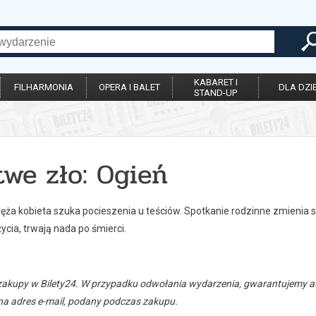
KABARET I
FILHARMONIA
OPERA I BALET
DLA DZIE
STAND-UP
twe zło: Ogień
ęża kobieta szuka pocieszenia u teściów. Spotkanie rodzinne zmienia si
ycia, trwają nada po śmierci.
zakupy w Bilety24. W przypadku odwołania wydarzenia, gwarantujemy
a adres e-mail, podany podczas zakupu.