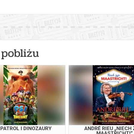
pobliżu
 PATROL I DINOZAURY
ANDRÉ RIEU „NIECH 
MAASTRICHT!”