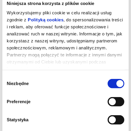
Niniejsza strona korzysta z plików cookie
Wykorzystujemy pliki cookie w celu realizacji usług
zgodnie z
Polityką cookies
, do spersonalizowania treści
i reklam, aby oferować funkcje społecznościowe i
analizować ruch w naszej witrynie. Informacje o tym, jak
korzystasz z naszej witryny, udostępniamy partnerom
społecznościowym, reklamowym i analitycznym.
Partnerzy mogą połączyć te informacje z innymi danymi
otrzymanymi od Ciebie lub uzyskanymi podczas
korzystania z ich usług.
Wybór
Niezbędne
zgody
Martwe zło: Ogień
Preferencje
Po stracie męża kobieta szuka pocieszenia u teściów. Spotkanie
rodzinne zmienia się w zgromadzenie z piekła rodem. Okazuje się,
że przysięgi, złożone za życia, trwają nada po śmierci.
Statystyka
*******