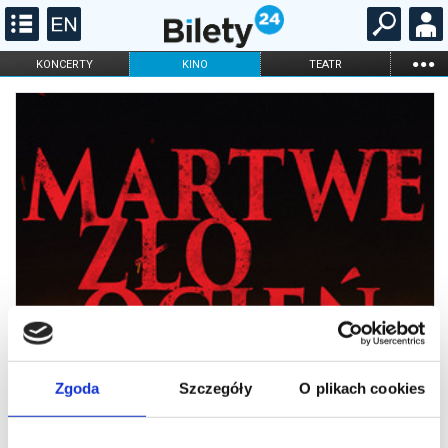
...
KONCERTY
KINO
TEATR
KABARET I
FILHARMONIA
OPERA I BALET
STAND-UP
DLA DZIECI
ONLINE
KARNETY
Zgoda
Szczegóły
O plikach cookies