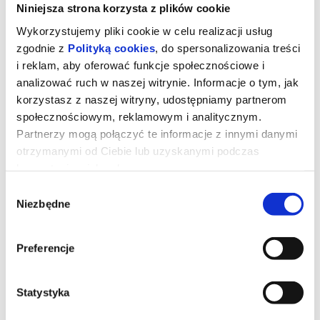
Niniejsza strona korzysta z plików cookie
Wykorzystujemy pliki cookie w celu realizacji usług
zgodnie z
Polityką cookies
, do spersonalizowania treści
i reklam, aby oferować funkcje społecznościowe i
analizować ruch w naszej witrynie. Informacje o tym, jak
korzystasz z naszej witryny, udostępniamy partnerom
społecznościowym, reklamowym i analitycznym.
Partnerzy mogą połączyć te informacje z innymi danymi
otrzymanymi od Ciebie lub uzyskanymi podczas
korzystania z ich usług.
Wybór
Niezbędne
zgody
Martwe zło: Ogień
Preferencje
Po stracie męża kobieta szuka pocieszenia u teściów. Spotkanie
rodzinne zmienia się w zgromadzenie z piekła rodem. Okazuje się,
że przysięgi, złożone za życia, trwają nada po śmierci.
Statystyka
*******