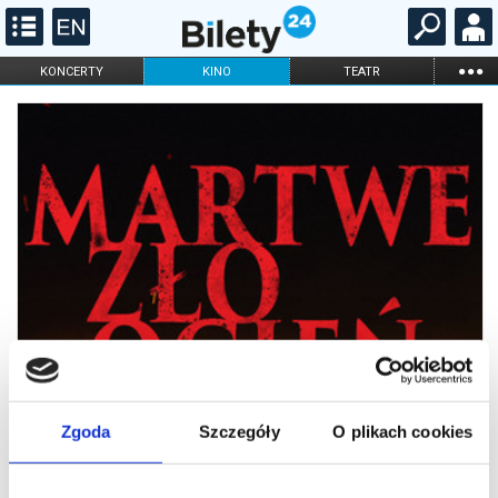
...
KONCERTY
KINO
TEATR
KABARET I
FILHARMONIA
OPERA I BALET
STAND-UP
DLA DZIECI
ONLINE
KARNETY
Zgoda
Szczegóły
O plikach cookies