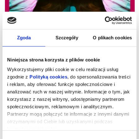
Zgoda
Szczegóły
O plikach cookies
Niniejsza strona korzysta z plików cookie
Wykorzystujemy pliki cookie w celu realizacji usług
zgodnie z
Polityką cookies
, do spersonalizowania treści
i reklam, aby oferować funkcje społecznościowe i
21. MDAG Ścieżka dźwiękowa
analizować ruch w naszej witrynie. Informacje o tym, jak
zamachu stanu / Soundtrack to a
korzystasz z naszej witryny, udostępniamy partnerom
Coup d'Etàt (konkurs)
społecznościowym, reklamowym i analitycznym.
Partnerzy mogą połączyć te informacje z innymi danymi
otrzymanymi od Ciebie lub uzyskanymi podczas
niedziela, 12 maja - godz. 14.30
korzystania z ich usług.
Ścieżka dźwiękowa zamachu stanu (Soundtrack to Coup d'Etàt)
Francja / France, 2024, 150 min
Wybór
Reżyseria / Directed by: Johan Grimonprez