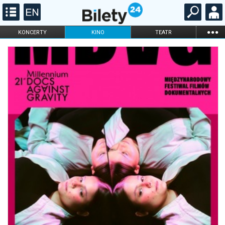
...
KONCERTY
KINO
TEATR
KABARET I
FILHARMONIA
OPERA I BALET
STAND-UP
DLA DZIECI
ONLINE
KARNETY