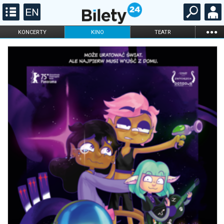
...
KONCERTY
KINO
TEATR
KABARET I
FILHARMONIA
OPERA I BALET
STAND-UP
DLA DZIECI
ONLINE
KARNETY