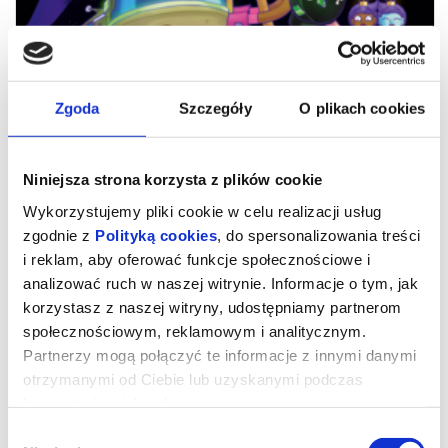
Zgoda
Szczegóły
O plikach cookies
Niniejsza strona korzysta z plików cookie
Wykorzystujemy pliki cookie w celu realizacji usług
zgodnie z
Polityką cookies
, do spersonalizowania treści
i reklam, aby oferować funkcje społecznościowe i
Walentynki w Kinie Orzeł: Lesbijska
analizować ruch w naszej witrynie. Informacje o tym, jak
korzystasz z naszej witryny, udostępniamy partnerom
księżniczka z kosmosu
społecznościowym, reklamowym i analitycznym.
Partnerzy mogą połączyć te informacje z innymi danymi
otrzymanymi od Ciebie lub uzyskanymi podczas
Animore mio vol. 4: Lesbijska księżniczka z kosmosu, reż.
Emma Hough Hobbs, Leela Varghese, Australia 2025, 87', 15+
korzystania z ich usług.
gatunek: komedia, fantasy, queer
Wybór