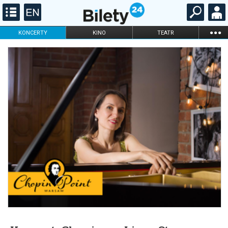
...
KONCERTY
KINO
TEATR
KABARET I
FILHARMONIA
OPERA I BALET
STAND-UP
DLA DZIECI
ONLINE
KARNETY