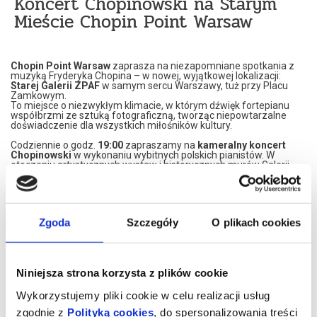
Koncert Chopinowski na Starym
Mieście Chopin Point Warsaw
Chopin Point Warsaw
zaprasza na niezapomniane spotkania z
muzyką Fryderyka Chopina – w nowej, wyjątkowej lokalizacji:
Starej Galerii ZPAF
w samym sercu Warszawy, tuż przy Placu
Zamkowym.
To miejsce o niezwykłym klimacie, w którym dźwięk fortepianu
współbrzmi ze sztuką fotograficzną, tworząc niepowtarzalne
doświadczenie dla wszystkich miłośników kultury.
Codziennie o godz.
19:00
zapraszamy na
kameralny koncert
Chopinowski
w wykonaniu wybitnych polskich pianistów. W
otoczeniu artystycznych wystaw i historycznych murów Galerii
mogą Państwo w pełni poczuć magię muzyki na żywo – pełnej
emocji, pasji i poezji dźwięku.
Przed koncertem oferujemy
poczęstunek w cenie biletu
–
tradycyjny polski miód pitny lub naturalny sok jabłkowy.
Zgoda
Szczegóły
O plikach cookies
Całość wydarzenia trwa około godziny i stanowi idealny wieczór z
polską kulturą w wyjątkowym miejscu.
Adres:
Stara Galeria ZPAF, Plac Zamkowy 8 (lewe skrzydło Zamku
Królewskiego), Warszawa
Niniejsza strona korzysta z plików cookie
Bilet premium:
gwarantowane miejsce w 1. lub 2. rzędzie
Bilet ulgowy:
uczniowie, studenci i seniorzy (65+) – za okazaniem
dokumentu
Wykorzystujemy pliki cookie w celu realizacji usług
zgodnie z
Polityką cookies
, do spersonalizowania treści
Chopin Point Warsaw – Intimate Chopin Concerts at Stara