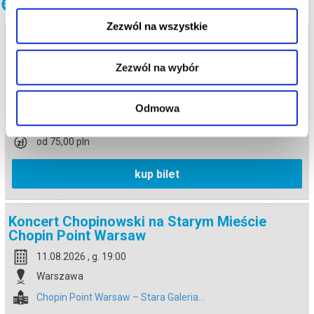
Inne terminy
Bezpieczne zakupy w Bilety24. W przypadku odwołania
wydarzenia, gwarantujemy automatyczny zwrot środków
Zezwól na wszystkie
potwierdzony komunikatem wysyłanym na adres e-mail, podany
Koncert Chopinowski na Starym Mieście
podczas zakupu.
Chopin Point Warsaw
Zezwól na wybór
10.08.2026 , g. 19:00
Warszawa
Odmowa
Chopin Point Warsaw – Stara Galeria...
od 75,00 pln
kup bilet
Koncert Chopinowski na Starym Mieście
Chopin Point Warsaw
11.08.2026 , g. 19:00
Warszawa
Chopin Point Warsaw – Stara Galeria...