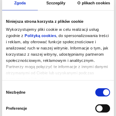
Zgoda
Szczegóły
O plikach cookies
Niniejsza strona korzysta z plików cookie
Wykorzystujemy pliki cookie w celu realizacji usług
zgodnie z
Polityką cookies
, do spersonalizowania treści
i reklam, aby oferować funkcje społecznościowe i
analizować ruch w naszej witrynie. Informacje o tym, jak
korzystasz z naszej witryny, udostępniamy partnerom
społecznościowym, reklamowym i analitycznym.
16. Lublin Jazz Festiwal: Forever
Partnerzy mogą połączyć te informacje z innymi danymi
Ahead: TOMASZ CHYŁA QUINTET
otrzymanymi od Ciebie lub uzyskanymi podczas
(PL)
korzystania z ich usług.
Wybór
Niezbędne
zgody
Tomasz Chyła Quintet to gdański zespół jazzowy kierowany
przez skrzypka Tomasza Chyłę, znany z energetycznego,
intensywnego brzmienia łączącego jazz, rock i muzykę
improwizowaną. Grupa od lat rozwija własny, rozpoznawalny
Preferencje
język oparty na riffie, mocnej rytmice i kolektywnej improwizacji,
odchodząc od klasycznych form jazzowych na rzecz bardziej
gęstej, rockowej dramaturgii. Stały skład zespołu buduje