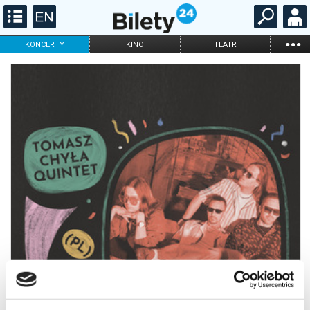
...
KONCERTY
KINO
TEATR
KABARET I
FILHARMONIA
OPERA I BALET
STAND-UP
DLA DZIECI
ONLINE
KARNETY