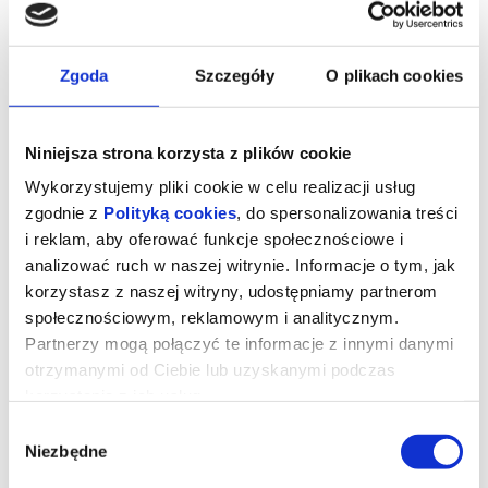
Zgoda
Szczegóły
O plikach cookies
Niniejsza strona korzysta z plików cookie
Wykorzystujemy pliki cookie w celu realizacji usług
zgodnie z
Polityką cookies
, do spersonalizowania treści
Piękne głosy, piękne melodie I
i reklam, aby oferować funkcje społecznościowe i
(powtórzenie)
analizować ruch w naszej witrynie. Informacje o tym, jak
korzystasz z naszej witryny, udostępniamy partnerom
społecznościowym, reklamowym i analitycznym.
W programie:
Partnerzy mogą połączyć te informacje z innymi danymi
W.A. Mozart –
Sonata na dwa fortepiany D-dur
KV 448 (
Allegro con
otrzymanymi od Ciebie lub uzyskanymi podczas
spirito
,
Andante
)
korzystania z ich usług.
F. Poulenc –
Sonata na cztery ręce
(
Prélude
,
Rustique
,
Finale
)
Wybór
Duet fortepianowy „ShelMa Duo”:
Niezbędne
zgody
Aleksandra Shelimava – fortepian