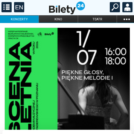
...
KONCERTY
KINO
TEATR
KABARET I
FILHARMONIA
OPERA I BALET
STAND-UP
DLA DZIECI
ONLINE
KARNETY