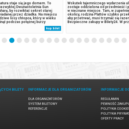
 o Polakach, byłych więźniach obozu
tami, a dzika natura staje się jego d
nego, którzy w 1945 roku zostają
opowieść o niezwykłej Dwunastoletn
zez Amerykanów i znowu trafiają do
wyrusza na Saharę, by rozwikłać sekre
chodźców). Wieloletni pobyt w obozie
legendy opowiadanej przez dziadka. 
nym nieuchronnie prowadzi do
poznaje prawdziwe losy chłopca, któ
dewiacji. Rodzi się pytanie, czy
dwóch lat zaginął podczas potężnej b
ry przeżył piekło obozu, będzie
piaskowej. Pozostawiony na pastwę p
kup bilet
lwiek o nim zapomnieć.*******
zostaje cudownie ocalony przez stad
akupy w Bilety24. W przypadku...
Spędza z nimi następne dziesięć lat, u
ĄCYCH BILETY
INFORMACJE DLA ORGANIZATORÓW
INFORMACJE O
DLA ORGANIZATORÓW
REGULAMIN
SYSTEM BILETOWY
PEWNOŚĆ ZAKUP
REFERENCJE
POLITYKA COOKIE
POLITYKA PRYWA
OFERTY PRACY