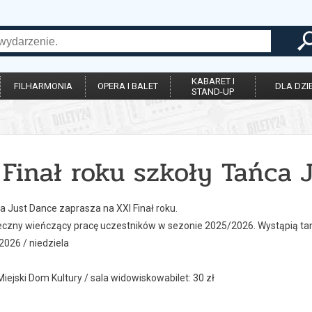
KABARET I
FILHARMONIA
OPERA I BALET
DLA DZIE
STAND-UP
 Finał roku szkoły Tańca 
a Just Dance zaprasza na XXI Finał roku.
eczny wieńczący pracę uczestników w sezonie 2025/2026. Wystąpią tan
2026 / niedziela
iejski Dom Kultury / sala widowiskowabilet: 30 zł