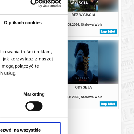
LA SNU (RE-RELEASE)
BEZ WYJŚCIA
O plikach cookies
026, Stalowa Wola
08.08.2026, Stalowa Wola
kup bilet
kup bilet
lizowania treści i reklam,
, jak korzystasz z naszej
y mogą połączyć te
h usług.
MIA ZŁOCZYŃCÓW
ODYSEJA
Marketing
026, Stalowa Wola
12.08.2026, Stalowa Wola
kup bilet
kup bilet
ezwól na wszystkie