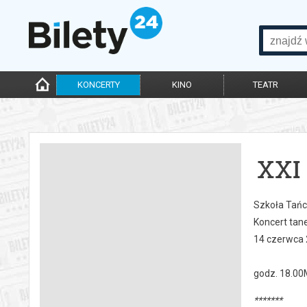
KONCERTY
KINO
TEATR
XXI
Szkoła Tańc
Koncert tan
14 czerwca 
godz. 18.00M
*******