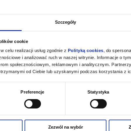
A
FANTASTYCZNY ANGELO
REQUIEM D
Szczegóły
owa Wola
08.08.2026, Stalowa Wola
08.08.2
kup bilet
kup bilet
 plików cookie
w celu realizacji usług zgodnie z
Polityką cookies
, do spersona
nościowe i analizować ruch w naszej witrynie. Informacje o tym
nerom społecznościowym, reklamowym i analitycznym. Partnerz
otrzymanymi od Ciebie lub uzyskanymi podczas korzystania z ic
A
REQUIEM DLA SNU (RE-RELEASE)
AKADE
Preferencje
Statystyka
owa Wola
09.08.2026, Stalowa Wola
12.08.2
kup bilet
kup bilet
więcej
Zezwól na wybór
Z