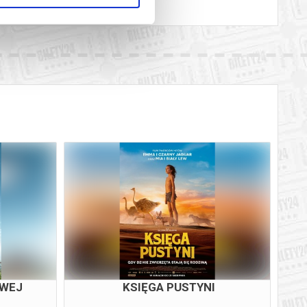
I
ODYSEJA