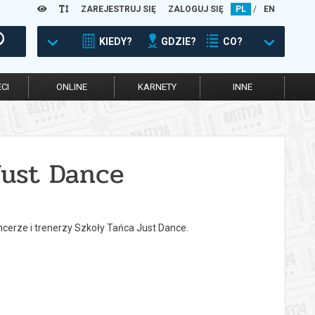
ZAREJESTRUJ SIĘ
ZALOGUJ SIĘ
PL
/
EN
KIEDY?
GDZIE?
CO?
CI
ONLINE
KARNETY
INNE
Just Dance
cerze i trenerzy Szkoły Tańca Just Dance.