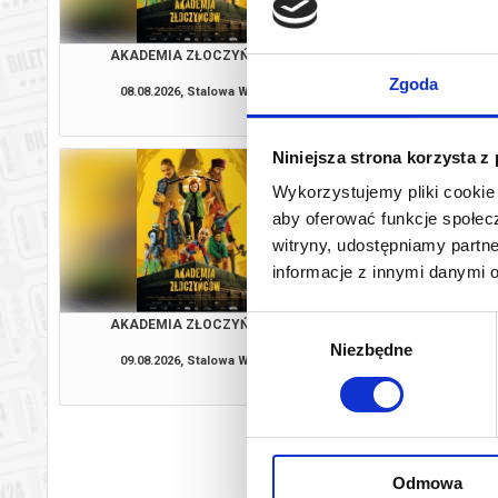
AKADEMIA ZŁOCZYŃCÓW
ODYSEJ
Zgoda
08.08.2026, Stalowa Wola
08.08.2026, Stal
kup bilet
Niniejsza strona korzysta z
Wykorzystujemy pliki cookie 
aby oferować funkcje społecz
witryny, udostępniamy part
informacje z innymi danymi 
Wybór
AKADEMIA ZŁOCZYŃCÓW
ODYSEJ
Niezbędne
zgody
09.08.2026, Stalowa Wola
09.08.2026, Stal
kup bilet
Odmowa