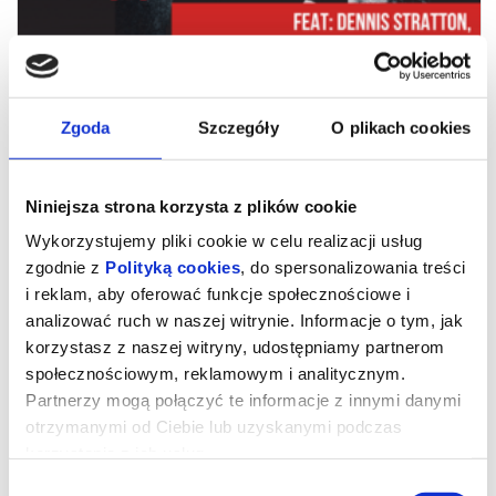
Zgoda
Szczegóły
O plikach cookies
Niniejsza strona korzysta z plików cookie
Wykorzystujemy pliki cookie w celu realizacji usług
zgodnie z
Polityką cookies
, do spersonalizowania treści
i reklam, aby oferować funkcje społecznościowe i
MAIDEN uniteD – The 1980
analizować ruch w naszej witrynie. Informacje o tym, jak
Reprise: POLISH CHAPTER - Poznań
korzystasz z naszej witryny, udostępniamy partnerom
społecznościowym, reklamowym i analitycznym.
Partnerzy mogą połączyć te informacje z innymi danymi
MAIDEN uniteD – The 1980 Reprise: POLISH CHAPTER
otrzymanymi od Ciebie lub uzyskanymi podczas
Po entuzjastycznie przyjętej europejskiej trasie
The 1980 Show
w
2024 roku,
Maiden uniteD
powraca w 2026 z wyjątkową serią
korzystania z ich usług.
koncertów –
The 1980 Reprise
!
To niezwykły hołd dla debiutanckiego albumu
Iron Maiden
z 1980
Wybór