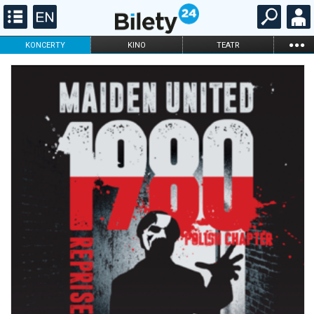
...
KONCERTY
KINO
TEATR
KABARET I
FILHARMONIA
OPERA I BALET
STAND-UP
DLA DZIECI
ONLINE
KARNETY