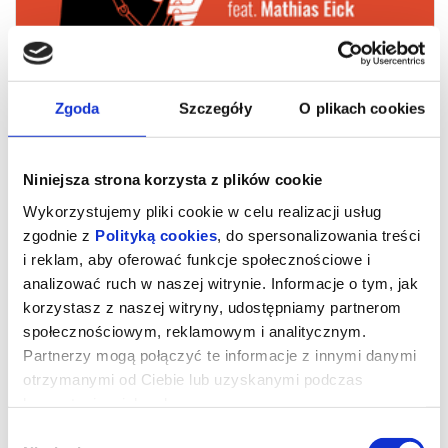
Zgoda
Szczegóły
O plikach cookies
Niniejsza strona korzysta z plików cookie
Wykorzystujemy pliki cookie w celu realizacji usług
zgodnie z
Polityką cookies
, do spersonalizowania treści
i reklam, aby oferować funkcje społecznościowe i
Sopot Jazz Festival 2026 - Maciej
analizować ruch w naszej witrynie. Informacje o tym, jak
korzystasz z naszej witryny, udostępniamy partnerom
Obara Quartet feat. Mathias Eick
społecznościowym, reklamowym i analitycznym.
Partnerzy mogą połączyć te informacje z innymi danymi
otrzymanymi od Ciebie lub uzyskanymi podczas
W ramach
Sopot Jazz Festival 2026
, scena
Mamuszki 14
wypełni dźwiękowa opowieść o wolności i wzajemnym zaufaniu.
korzystania z ich usług.
Przed nami
Maciej Obara Quartet
w wyjątkowej, rozszerzonej
odsłonie z gościnnym udziałem norweskiego trębacza,
Mathiasa
Wybór
Eicka
.