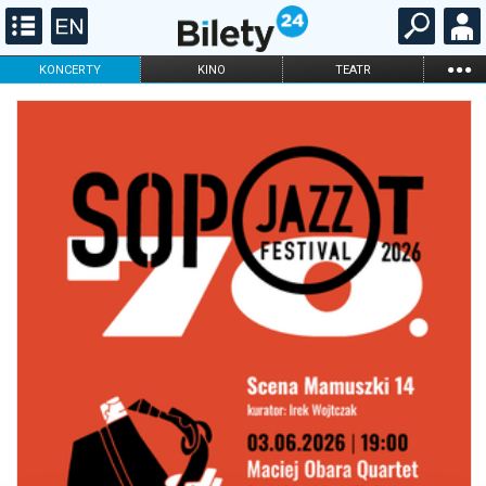
...
KONCERTY
KINO
TEATR
KABARET I
FILHARMONIA
OPERA I BALET
STAND-UP
DLA DZIECI
ONLINE
KARNETY