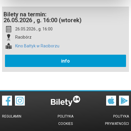
podczas zakupu.
Bilety na termin:
26.05.2026 , g. 16:00 (wtorek)
26.05.2026 , g. 16:00
Racibórz
Kino Bałtyk w Raciborzu
info
REGULAMIN
POLITYKA
POLITYKA
COOKIES
PRYWATNOŚCI