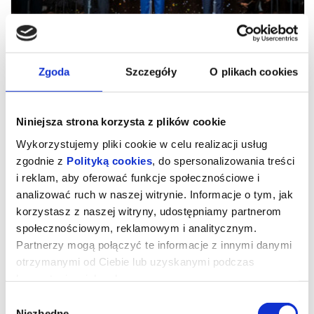
Zgoda
Szczegóły
O plikach cookies
Niniejsza strona korzysta z plików cookie
Wykorzystujemy pliki cookie w celu realizacji usług
zgodnie z
Polityką cookies
, do spersonalizowania treści
i reklam, aby oferować funkcje społecznościowe i
90. urodziny Pavarottiego. Koncert
analizować ruch w naszej witrynie. Informacje o tym, jak
gwiazd z Arena di Verona 2025
korzystasz z naszej witryny, udostępniamy partnerom
społecznościowym, reklamowym i analitycznym.
Partnerzy mogą połączyć te informacje z innymi danymi
Jesienią 2025 roku w słynnej Arena di Verona zebrały się
otrzymanymi od Ciebie lub uzyskanymi podczas
największe gwiazdy opery i popu, w tym Andrea Bocelli, Jonathan
korzystania z ich usług.
Tetelman, Angela Gheorghiu i Il Volo, by dać niebywały koncert,
który... przywrócił do życia Luciana Pavarottiego, króla tenorów i
wielkiego śpiewaka zwykłych ludzi. Jego dwaj żyjący koledzy,
Wybór
Plácido Domingo i José Carreras, zaśpiewali z nim na żywo.
Niezbędne