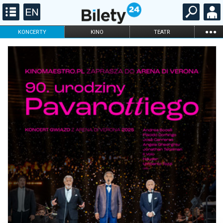
...
KONCERTY
KINO
TEATR
KABARET I
FILHARMONIA
OPERA I BALET
STAND-UP
DLA DZIECI
ONLINE
KARNETY