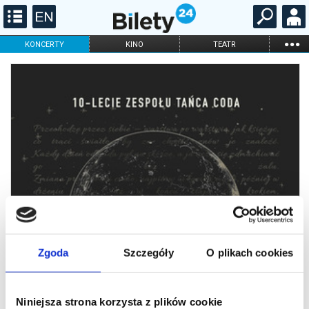
...
KONCERTY
KINO
TEATR
KABARET I
FILHARMONIA
OPERA I BALET
STAND-UP
DLA DZIECI
ONLINE
KARNETY
Zgoda
Szczegóły
O plikach cookies
Niniejsza strona korzysta z plików cookie