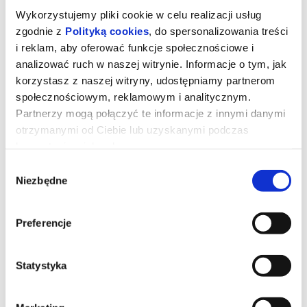
Wykorzystujemy pliki cookie w celu realizacji usług
zgodnie z
Polityką cookies
, do spersonalizowania treści
i reklam, aby oferować funkcje społecznościowe i
analizować ruch w naszej witrynie. Informacje o tym, jak
korzystasz z naszej witryny, udostępniamy partnerom
społecznościowym, reklamowym i analitycznym.
Partnerzy mogą połączyć te informacje z innymi danymi
otrzymanymi od Ciebie lub uzyskanymi podczas
To ,co znika, zostaje
korzystania z ich usług.
Wybór
Niezbędne
zgody
Widowisko taneczne w wykonaniu tancerzy Zespołu Tańca CODA.
Na scenie zaprezentują się dzieci, młodzież, dorośli oraz
absolwenci zespołu. Motywem przewodnim będą fazy Księżyca,
jako metafora przemijania, rozwoju i wzrastania… tracenia i
Preferencje
zyskiwania… Choreografie taneczne wzbogacone zostaną
dźwiękami wyjątkowego instrumentu (handpan), na którym
wybrzmi muzyka skomponowana specjalnie na to wydarzenie.
*******
Statystyka
Bezpieczne zakupy w Bilety24. W przypadku odwołania
wydarzenia, gwarantujemy automatyczny zwrot środków
potwierdzony komunikatem wysyłanym na adres e-mail, podany