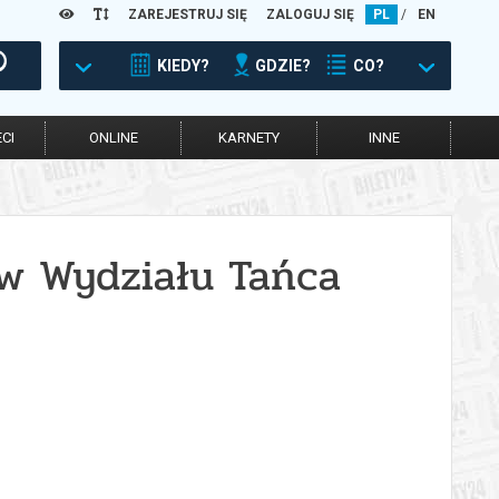
ZAREJESTRUJ SIĘ
ZALOGUJ SIĘ
PL
/
EN
KIEDY?
GDZIE?
CO?
CI
ONLINE
KARNETY
INNE
w Wydziału Tańca