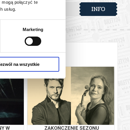
y mogą połączyć te
INFO
h usług.
 automatyczny zwrot środków potwierdzony komunikatem
Marketing
ezwól na wszystkie
HORACJUSZ