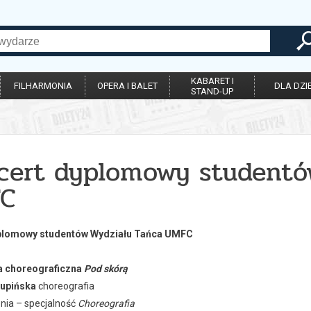
KABARET I
FILHARMONIA
OPERA I BALET
DLA DZIE
STAND-UP
cert dyplomowy studentó
C
plomowy studentów Wydziału Tańca UMFC
 choreograficzna
Pod skórą
rupińska
choreografia
opnia – specjalność
Choreografia