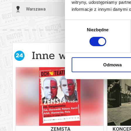
*******
witryny, udostępniamy part
Warszawa
31.05.2
informacje z innymi danymi 
Bezpieczne 
wysyłanym n
Wybór
Niezbędne
zgody
Inne wydarzenia w 
Odmowa
ZAKOŃCZENIE SEZONU