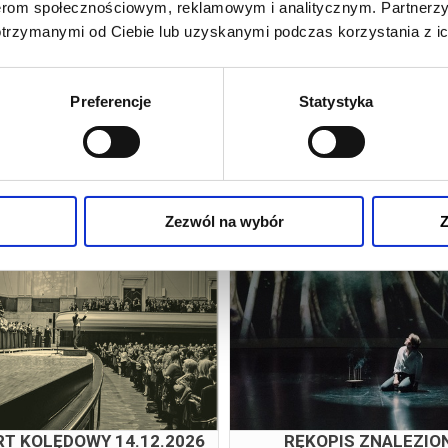
nerom społecznościowym, reklamowym i analitycznym. Partnerz
026 , g. 19:30
(niedziela)
otrzymanymi od Ciebie lub uzyskanymi podczas korzystania z ic
Teatr Wielki w Warszawie
zakupy w Bilety24. W przypadku odwołania wydarzenia, gwarantujemy
a adres e-mail, podany podczas zakupu.
Preferencje
Statystyka
pobliżu
Zezwól na wybór
Z
ZEMSTA
COŚ TU NIE GRA