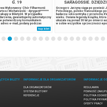
redro ZEMSTA Reżyseria: Waldemar
Marcia Kash, Douglas E. Hughes COŚ
 Scenografia, kostiumy: Maciej
Reżyseria: Krystyna Janda Przekład: E
ło: Waldemar Śmigasiewicz, Maciej
Woźniak Scenografia, kostiumy: Wer
sceniczny: Emil Wesołowski
Karwowska Asystentki ds. scenografii
nografa: Małgorzata Domańska
kostiumów: Małgorzata Domańska, Z
muzyczne: Waldemar Śmigasiewicz,
Reżyseria światła: Katarzyna Łuszczy
 Producent wykonawczy i asystent
Producentka wykonawcza i asystentk
kup bilet
cja Przerazińska Obsada: Cześnik,
Klaudia Błazik Realizacja dźwięku: Mi
siewicz – Cezary Żak Rejent Milczek
Realizacja światła: Rafał Piotrowski O
Dębska,...
ĄCYCH BILETY
INFORMACJE DLA ORGANIZATORÓW
INFORMACJE O
DLA ORGANIZATORÓW
REGULAMIN
SYSTEM BILETOWY
PEWNOŚĆ ZAKUP
REFERENCJE
POLITYKA COOKIE
POLITYKA PRYWA
OFERTY PRACY