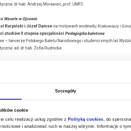
tyczna: dr hab. Andrzej Morawiec, prof. UMFC
tu
Wesele w Ojcowie
ol Kurpiński i Józef Damse
na motywach wodewilu
Krakowiacy i Góra
ci studiów II stopnia specjalności
Pedagogika baletowa
nie – tancerze Polskiego Baletu Narodowego i studenci innych lat Wyd
tyczna: ad. dr hab. Zofia Rudnicka
 choreograficzna
Women’s side
ci studiów I stopnia specjalności
Taniec współczesny
 i opieka artystyczna:
as. dr Izadora Weiss
Szczegóły
ziału Tańca UMFC: doc. dr Joanna Sibilska
aj więcej o
atedry Tańca UMFC: dr hab. Beata Książkiewicz, prof. UMFC
darzeniu
 plików cookie
 Młynarskiego
w celu realizacji usług zgodnie z
Polityką cookies
, do spersona
ki – Opera Narodowa
nościowe i analizować ruch w naszej witrynie. Informacje o tym