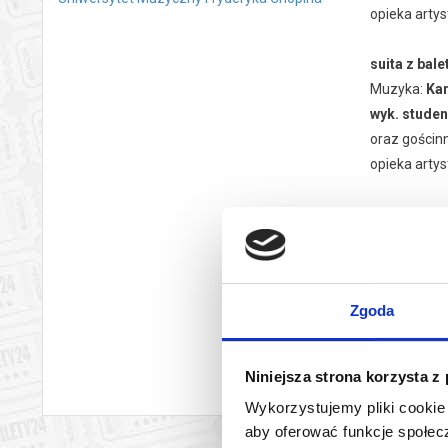
opieka artys
suita z bale
Muzyka:
Kar
wyk. studen
oraz gościn
opieka artys
kompozycja
wyk. studen
choreografia
Zgoda
Dziekan Wyd
czyt
Kierownik K
wy
Niniejsza strona korzysta z
Sala im. E.
Wykorzystujemy pliki cookie 
Teatr Wiel
aby oferować funkcje społecz