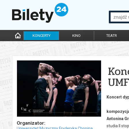
KONCERTY
KINO
TEATR
Kon
UMF
Koncert dy
kompozycja
Antonina G
Organizator:
studia II st
Uniwersytet Muzyczny Fryderyka Chopina