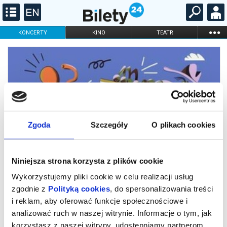
...
KONCERTY
KINO
TEATR
KABARET I
FILHARMONIA
OPERA I BALET
STAND-UP
DLA DZIECI
ONLINE
KARNETY
Zgoda
Szczegóły
O plikach cookies
Niniejsza strona korzysta z plików cookie
Wykorzystujemy pliki cookie w celu realizacji usług
zgodnie z
Polityką cookies
, do spersonalizowania treści
i reklam, aby oferować funkcje społecznościowe i
134. Od brzuszka do uszka maluszk
analizować ruch w naszej witrynie. Informacje o tym, jak
korzystasz z naszej witryny, udostępniamy partnerom