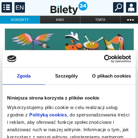
...
KONCERTY
KINO
TEATR
KABARET I
FILHARMONIA
OPERA I BALET
STAND-UP
DLA DZIECI
ONLINE
KARNETY
Zgoda
Szczegóły
O plikach cookies
Niniejsza strona korzysta z plików cookie
Wykorzystujemy pliki cookie w celu realizacji usług
zgodnie z
Polityką cookies
, do spersonalizowania treści
i reklam, aby oferować funkcje społecznościowe i
Akademia WioliMisia Zespół SVAHY
analizować ruch w naszej witrynie. Informacje o tym, jak
korzystasz z naszej witryny, udostępniamy partnerom