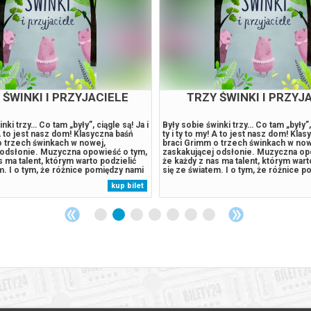
 - SPEKTAKL MUZYCZNY
SYMFONIA ROCKA. MI
BYDGOSKIE CENTRUM T
WYSTAWIENNICZ
z Placu Broni, którzy mieli swoją
Orkiestra Symfoniczna Filharmonii P
scenie Teatru Kameralnego,
Dziecięcy Chór Filharmonii Pomorski
cimy jednego z najważniejszych
Nosewicz dyrygent Marta Trudzińska
calu w Polsce. Wojciech Kościelniak
przygotowanie chóru FP Soliści: Gabr
n. Quo vadis, Chłopów, Hair,
Morawska Marek Piekarczyk Mateusz
lki i Kombinatu – tym razem sięga po
Jurzyk Piotr Metz prowadzenie W pr
 Camusa. Powieść, która od lat
utwory m.in.: Pink Floyd, Erica Clapto
kup bilet
pokoi. Miasto, które zostaje
Zeppelin, The Rolling Stones, Janis J
dzie, którzy nie wiedzą, co ich
Breakout, Budki Suflera waranżacjach:
Nosewicza,...