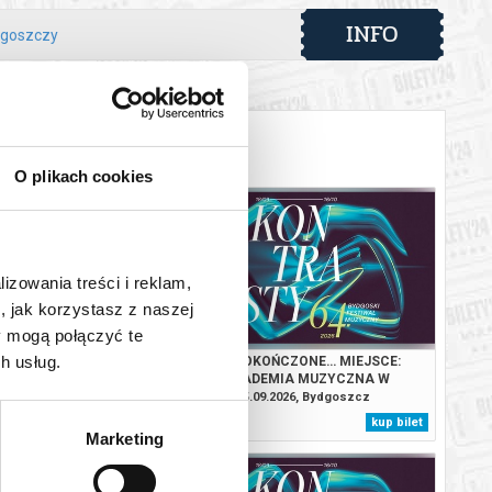
INFO
dgoszczy
O plikach cookies
lizowania treści i reklam,
, jak korzystasz z naszej
y mogą połączyć te
h usług.
ERCIADŁO XVIII WIEKU.
NIEDOKOŃCZONE… MIEJSCE:
KADEMIA MUZYCZNA W
AKADEMIA MUZYCZNA W
YDGOSZCZY
BYDGOSZCZY
.2026, Bydgoszcz
25.09.2026, Bydgoszcz
kup bilet
kup bilet
Marketing