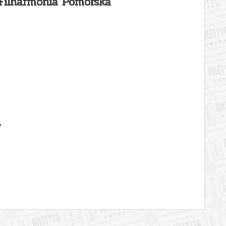
- Filharmonia Pomorska
ę
- bilety online -
kup bilety na Bilety24.pl
 automatyczny zwrot środków potwierdzony komunikatem