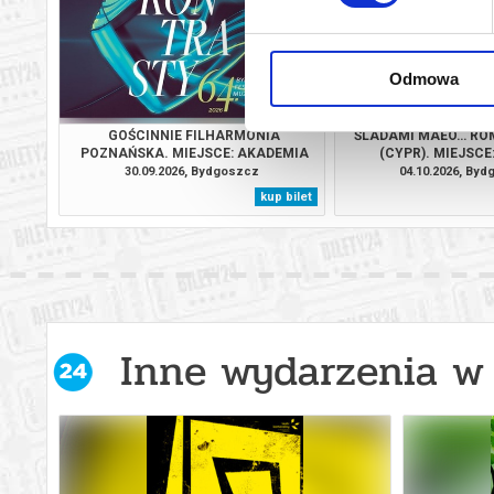
Odmowa
GOŚCINNIE FILHARMONIA
ŚLADAMI MAEO… RO
POZNAŃSKA. MIEJSCE: AKADEMIA
(CYPR). MIEJSCE
MUZYCZNA W BYDGOSZCZY
BYDGOS
30.09.2026, Bydgoszcz
04.10.2026, By
kup bilet
Inne wydarzenia w 