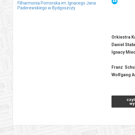
Filharmonia Pomorska im. Ignacego Jana
Paderewskiego w Bydgoszczy
Orkiestra K
Daniel Sta
Ignacy Mie
Franz Schu
Wolfgang 
czyt
wy
*******
Bezpieczne 