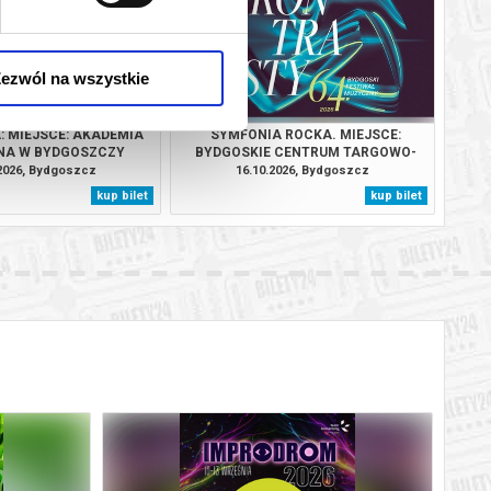
ezwól na wszystkie
: MIEJSCE: AKADEMIA
SYMFONIA ROCKA. MIEJSCE:
NA W BYDGOSZCZY
BYDGOSKIE CENTRUM TARGOWO-
WYSTAWIENNICZE
.2026, Bydgoszcz
16.10.2026, Bydgoszcz
kup bilet
kup bilet