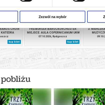
Zezwól na wybór
Z
MANOS CHOIR
FREIBURGER BAROCKORCHESTER.
3. MAHLERA
: KATEDRA
MIEJSCE: AULA COPERNICANUM UKW
MUZYCZ
KA
dgoszcz
07.10.2026, Bydgoszcz
09.10
kup bilet
kup bilet
pobliżu