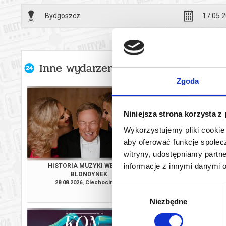
wysyłanym n
Bydgoszcz
17.05.2
Inne wydarzenia organizatora
Zgoda
Niniejsza strona korzysta z
Wykorzystujemy pliki cookie 
aby oferować funkcje społecz
witryny, udostępniamy part
informacje z innymi danymi 
HISTORIA MUZYKI WEDŁUG
ALEKSANDRA 
BLONDYNEK
INAUGURACJA. MIEJS
CENTRUM TA
28.08.2026, Ciechocinek
18.09.2026, By
Wybór
WYSTAWIEN
kup bilet
Niezbędne
zgody