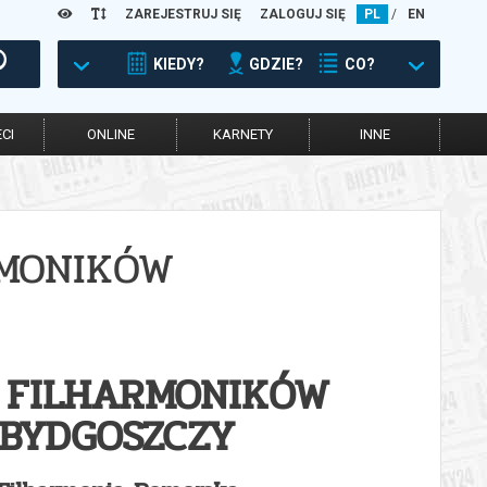
ZAREJESTRUJ SIĘ
ZALOGUJ SIĘ
PL
/
EN
KIEDY?
GDZIE?
CO?
CI
ONLINE
KARNETY
INNE
RMONIKÓW
 FILHARMONIKÓW
 BYDGOSZCZY