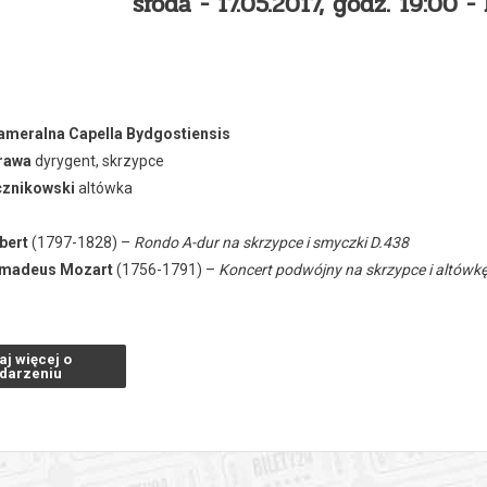
środa - 17.05.2017, godz. 19:00 
ameralna Capella Bydgostiensis
brawa
dyrygent, skrzypce
cznikowski
altówka
bert
(1797-1828) –
Rondo A-dur na skrzypce i smyczki D.438
Amadeus Mozart
(1756-1791) –
Koncert podwójny na skrzypce i altówk
bilety na KONCERTMISTRZOWIE FILHARMONIKÓW BERLIŃSKICH 
aj więcej o
darzeniu
zakupy w Bilety24. W przypadku odwołania wydarzenia, gwarantujemy