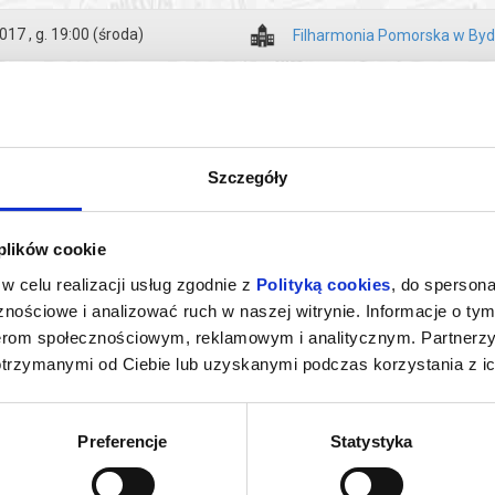
a adres e-mail, podany podczas zakupu.
017 , g. 19:00
(środa)
Filharmonia Pomorska w By
Szczegóły
 plików cookie
w celu realizacji usług zgodnie z
Polityką cookies
, do spersona
nościowe i analizować ruch w naszej witrynie. Informacje o tym
nerom społecznościowym, reklamowym i analitycznym. Partnerz
otrzymanymi od Ciebie lub uzyskanymi podczas korzystania z ic
KURZAK.
ART’N’VOICES. MIEJSCE: AULA
OPEROWE ZWI
CE: BYDGOSKIE
COPERNICANUM UKW
MIEJSCE: A
RGOWO-
B
dgoszcz
20.09.2026, Bydgoszcz
23.09
NICZE
kup bilet
kup bilet
Preferencje
Statystyka