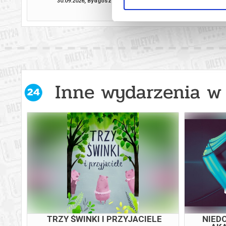
MUZYCZNA W BYDGOSZCZY
BYDGOS
30.09.2026, Bydgoszcz
04.10.2026, By
kup bilet
Inne wydarzenia w 
-
HAPPILY NEVER AFTER
IM