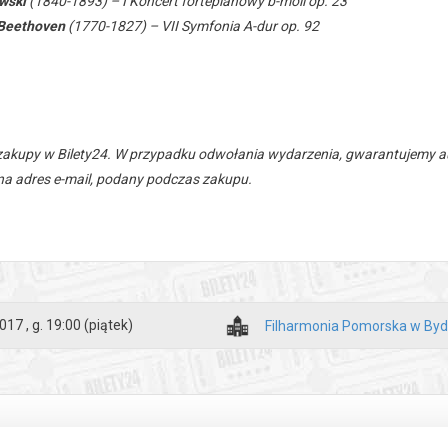
wski
(1840-1893) – I Koncert fortepianowy b-moll op. 23
 Beethoven
(1770-1827) – VII Symfonia A-dur op. 92
zakupy w Bilety24. W przypadku odwołania wydarzenia, gwarantujemy
a adres e-mail, podany podczas zakupu.
017 , g. 19:00
(piątek)
Filharmonia Pomorska w By