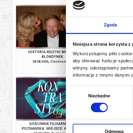
Zgoda
Niniejsza strona korzysta z
HISTORIA MUZYKI WEDŁUG
ALEKSANDRA 
Wykorzystujemy pliki cookie 
BLONDYNEK
INAUGURACJA. MIEJS
aby oferować funkcje społecz
CENTRUM TA
28.08.2026, Ciechocinek
18.09.2026, By
WYSTAWIEN
witryny, udostępniamy part
kup bilet
informacje z innymi danymi 
Wybór
Niezbędne
zgody
GOŚCINNIE FILHARMONIA
ŚLADAMI MAEO… RO
POZNAŃSKA. MIEJSCE: AKADEMIA
(CYPR). MIEJSCE
Odmowa