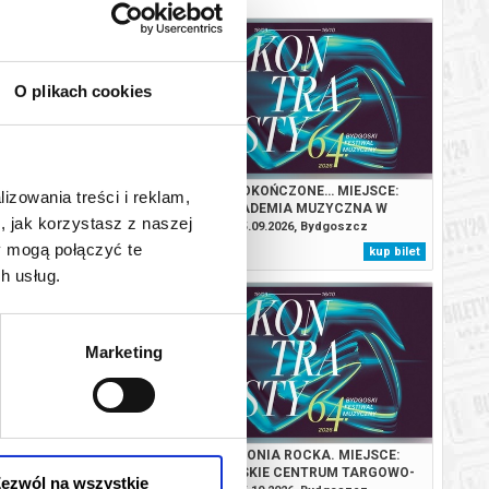
O plikach cookies
ERCIADŁO XVIII WIEKU.
NIEDOKOŃCZONE… MIEJSCE:
lizowania treści i reklam,
KADEMIA MUZYCZNA W
AKADEMIA MUZYCZNA W
, jak korzystasz z naszej
YDGOSZCZY
BYDGOSZCZY
.2026, Bydgoszcz
25.09.2026, Bydgoszcz
y mogą połączyć te
kup bilet
kup bilet
h usług.
Marketing
: MIEJSCE: AKADEMIA
SYMFONIA ROCKA. MIEJSCE:
NA W BYDGOSZCZY
BYDGOSKIE CENTRUM TARGOWO-
ezwól na wszystkie