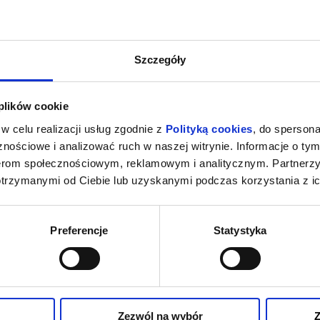
Szczegóły
 plików cookie
KURZAK.
ART’N’VOICES. MIEJSCE: AULA
OPEROWE ZWI
w celu realizacji usług zgodnie z
Polityką cookies
, do spersona
CE: BYDGOSKIE
COPERNICANUM UKW
MIEJSCE: A
nościowe i analizować ruch w naszej witrynie. Informacje o tym
RGOWO-
B
dgoszcz
20.09.2026, Bydgoszcz
23.09
NICZE
nerom społecznościowym, reklamowym i analitycznym. Partnerz
kup bilet
kup bilet
otrzymanymi od Ciebie lub uzyskanymi podczas korzystania z ic
Preferencje
Statystyka
MANOS CHOIR
FREIBURGER BAROCKORCHESTER.
3. MAHLERA
: KATEDRA
MIEJSCE: AULA COPERNICANUM UKW
MUZYCZ
Zezwól na wybór
Z