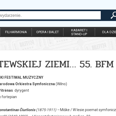
KABARET I
FILHARMONIA
OPERA I BALET
DLA DZIE
STAND-UP
ITEWSKIEJ ZIEMI… 55. BFM
SKI FESTIWAL MUZYCZNY
arodowa Orkiestra Symfoniczna
(Wilno)
Pitrėnas
dyrygent
c
fortepian
onstantinas Čiurlionis
(1875-1911) –
Miške / W lesie poemat symfonic