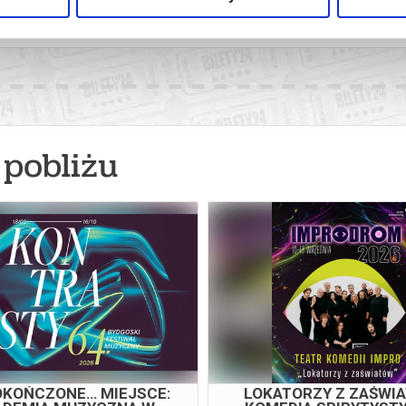
KA
dgoszcz
07.10.2026, Bydgoszcz
09.10
kup bilet
kup bilet
pobliżu
PRO MUSICAL: "......."
MADAGASKAR - MUSI