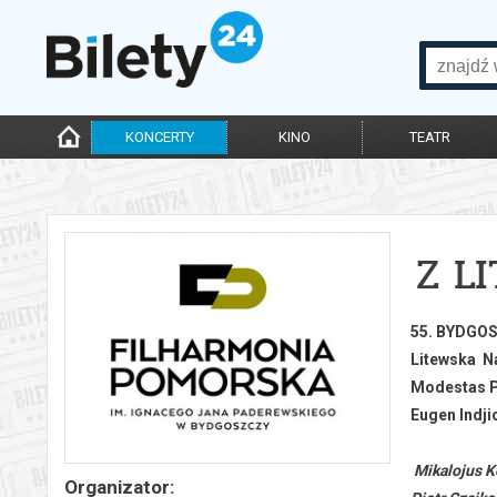
KONCERTY
KINO
TEATR
Z L
55. BYDGO
Litewska N
Modestas 
Eugen Indji
Mikalojus K
Organizator: