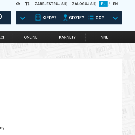
ZAREJESTRUJ SIĘ
ZALOGUJ SIĘ
PL
/
EN
KIEDY?
GDZIE?
CO?
CI
ONLINE
KARNETY
INNE
zny