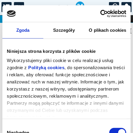
...
KONCERTY
KINO
TEATR
KABARET I
Bilety na: KONCERTY PRZY ŚWIECACH
FILHARMONIA
OPERA I BALET
Zgoda
Szczegóły
O plikach cookies
STAND-UP
DLA DZIECI
ONLINE
KARNETY
Niniejsza strona korzysta z plików cookie
Wykorzystujemy pliki cookie w celu realizacji usług
zgodnie z
Polityką cookies
, do spersonalizowania treści
i reklam, aby oferować funkcje społecznościowe i
Warszawa, Podwale 13/15
analizować ruch w naszej witrynie. Informacje o tym, jak
14.08.2026, g. 21:00 (piątek)
korzystasz z naszej witryny, udostępniamy partnerom
społecznościowym, reklamowym i analitycznym.
cena - od 95,00 pln
Partnerzy mogą połączyć te informacje z innymi danymi
otrzymanymi od Ciebie lub uzyskanymi podczas
Organizator:
Agencja Koncertowa PRESTO 2 Marcin
Sokołowski
korzystania z ich usług.
Zakończenie sprzedaży online: 14.08.2026, g. 21:00
Wybór
Niezbędne