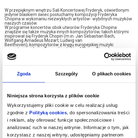
W przepięknym wnętrzu Sali Koncertowej Fryderyk, oświetlonym
jedynie blaskiem świec posłuchamy kompozycji Fryderyka
Chopina w wykonaniu niezwykłych artystów- wybitnych muzyków
naszych czasów.
W programie koncertów obok utworów Fryderyka Chopina
znajdzie się także muzyka innych kompozytorów, takich którymi
inspirował się Fryderyk Chopin (m.in. Jan Sebastian Bach,
Wolfgang Amadeus Mozart, Ludwig van
Beethoven), kompozytorów z kręgu europejskiej muzyki
romantycznej (m.in. Ferenc Liszt, Józef Elsner, Stanisław
Moniuszko), a także twórców późniejszych.
Koncerty są dwuczęściowym recitalami trwającymi ok. 60
minut, opartymi na popularnej w XIX wieku idei salonowych
spotkań muzycznych.
W przerwie koncertu poczęstujemy Państwa lampką wina
Zgoda
Szczegóły
O plikach cookies
musującego.
Prosimy o przybycie 15 minut przed koncertem.
*******
Niniejsza strona korzysta z plików cookie
Bezpieczne zakupy w Bilety24. W przypadku odwołania
wydarzenia, gwarantujemy automatyczny zwrot środków
Wykorzystujemy pliki cookie w celu realizacji usług
potwierdzony komunikatem wysyłanym na adres e-mail, podany
zgodnie z
Polityką cookies
, do spersonalizowania treści
podczas zakupu.
i reklam, aby oferować funkcje społecznościowe i
analizować ruch w naszej witrynie. Informacje o tym, jak
korzystasz z naszej witryny, udostępniamy partnerom