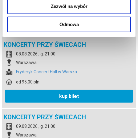
Zezwól na wybór
od 95,00 pln
kup bilet
Odmowa
KONCERTY PRZY ŚWIECACH
08.08.2026 , g. 21:00
Warszawa
Fryderyk Concert Hall w Warsza...
od 95,00 pln
kup bilet
KONCERTY PRZY ŚWIECACH
09.08.2026 , g. 21:00
Warszawa