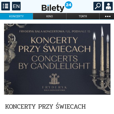
...
KONCERTY
KINO
TEATR
KABARET I
FILHARMONIA
OPERA I BALET
STAND-UP
DLA DZIECI
ONLINE
KARNETY
KONCERTY PRZY ŚWIECACH