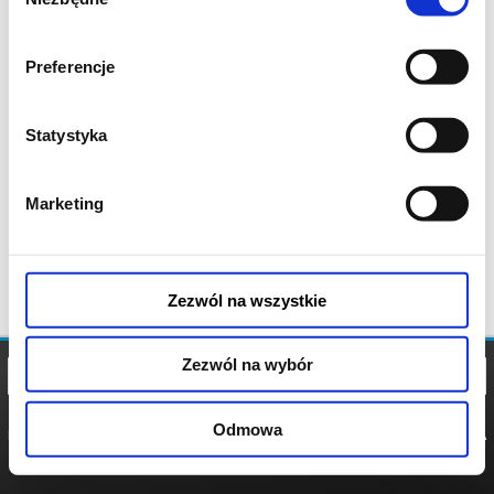
zgody
Preferencje
Statystyka
Marketing
Zezwól na wszystkie
Zezwól na wybór
Odmowa
REGULAMIN
POLITYKA
POLITYKA
COOKIES
PRYWATNOŚCI