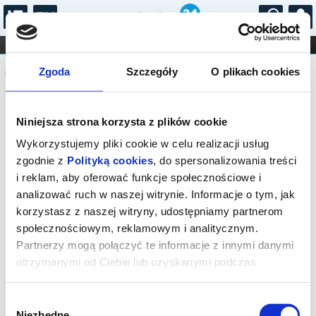
...
KONCERTY
KINO
TEATR
KABARET I
Komunikat
FILHARMONIA
OPERA I BALET
Zgoda
Szczegóły
O plikach cookies
STAND-UP
DLA DZIECI
ONLINE
KARNETY
Sprzedaż biletów on-line na wydarzenie
Niniejsza strona korzysta z plików cookie
została zakończona.
Wykorzystujemy pliki cookie w celu realizacji usług
zgodnie z
Polityką cookies
, do spersonalizowania treści
i reklam, aby oferować funkcje społecznościowe i
analizować ruch w naszej witrynie. Informacje o tym, jak
korzystasz z naszej witryny, udostępniamy partnerom
społecznościowym, reklamowym i analitycznym.
Partnerzy mogą połączyć te informacje z innymi danymi
otrzymanymi od Ciebie lub uzyskanymi podczas
korzystania z ich usług.
Wybór
Niezbędne