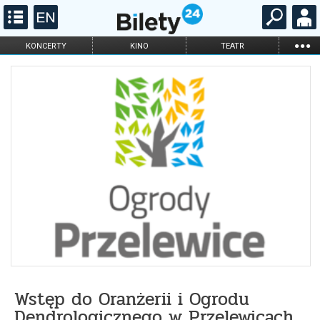
...
KONCERTY
KINO
TEATR
KABARET I
FILHARMONIA
OPERA I BALET
STAND-UP
DLA DZIECI
ONLINE
KARNETY
Wstęp do Oranżerii i Ogrodu
Dendrologicznego w Przelewicach