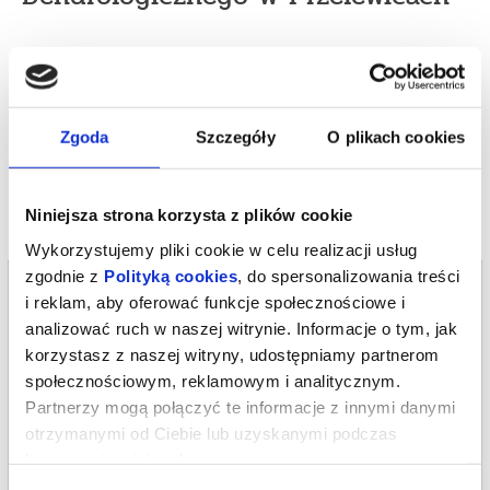
*******
Bezpieczne zakupy w Bilety24. W przypadku odwołania
wydarzenia, gwarantujemy automatyczny zwrot środków
Zgoda
Szczegóły
O plikach cookies
potwierdzony komunikatem wysyłanym na adres e-mail, podany
podczas zakupu.
Niniejsza strona korzysta z plików cookie
Wykorzystujemy pliki cookie w celu realizacji usług
zgodnie z
Polityką cookies
, do spersonalizowania treści
Bilety na termin:
i reklam, aby oferować funkcje społecznościowe i
07.08.2026 , g. 09:19 (piątek)
analizować ruch w naszej witrynie. Informacje o tym, jak
07.08.2026 , g. 09:19
korzystasz z naszej witryny, udostępniamy partnerom
Przelewice
społecznościowym, reklamowym i analitycznym.
Partnerzy mogą połączyć te informacje z innymi danymi
Ogrody Przelewice
otrzymanymi od Ciebie lub uzyskanymi podczas
od 2,00 pln
korzystania z ich usług.