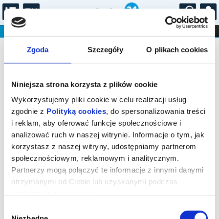
...
KONCERTY
KINO
TEATR
KABARET I
Bilety na: Pop Opera - od opery do
FILHARMONIA
OPERA I BALET
Zgoda
Szczegóły
O plikach cookies
STAND-UP
musicalu
DLA DZIECI
ONLINE
KARNETY
Niniejsza strona korzysta z plików cookie
Wykorzystujemy pliki cookie w celu realizacji usług
zgodnie z
Polityką cookies
, do spersonalizowania treści
i reklam, aby oferować funkcje społecznościowe i
analizować ruch w naszej witrynie. Informacje o tym, jak
Gorzów Wielkopolski, Dziewięciu Muz 10
korzystasz z naszej witryny, udostępniamy partnerom
społecznościowym, reklamowym i analitycznym.
28.08.2026, g. 19:30 (piątek)
Partnerzy mogą połączyć te informacje z innymi danymi
cena - od 85,00 pln
otrzymanymi od Ciebie lub uzyskanymi podczas
korzystania z ich usług.
Organizator:
Agencja Kreatywna Barbara Knapczyk
Wybór
Niezbędne