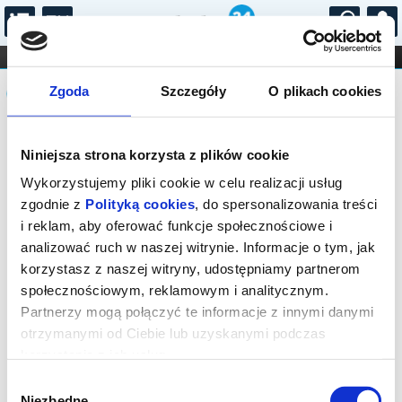
...
KONCERTY
KINO
TEATR
KABARET I
Komunikat
FILHARMONIA
OPERA I BALET
Zgoda
Szczegóły
O plikach cookies
STAND-UP
DLA DZIECI
ONLINE
KARNETY
Sprzedaż biletów on-line na wydarzenie
Niniejsza strona korzysta z plików cookie
została zakończona.
Wykorzystujemy pliki cookie w celu realizacji usług
zgodnie z
Polityką cookies
, do spersonalizowania treści
i reklam, aby oferować funkcje społecznościowe i
analizować ruch w naszej witrynie. Informacje o tym, jak
korzystasz z naszej witryny, udostępniamy partnerom
społecznościowym, reklamowym i analitycznym.
Partnerzy mogą połączyć te informacje z innymi danymi
otrzymanymi od Ciebie lub uzyskanymi podczas
korzystania z ich usług.
Wybór
Niezbędne