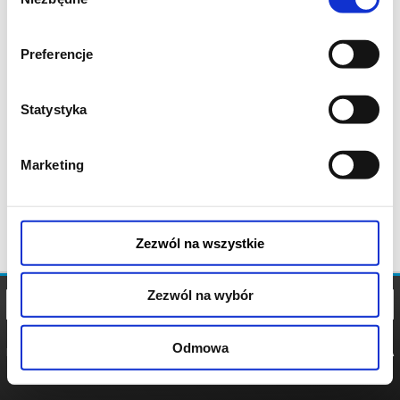
zgody
Preferencje
Statystyka
Marketing
Zezwól na wszystkie
Zezwól na wybór
Odmowa
REGULAMIN
POLITYKA
POLITYKA
COOKIES
PRYWATNOŚCI