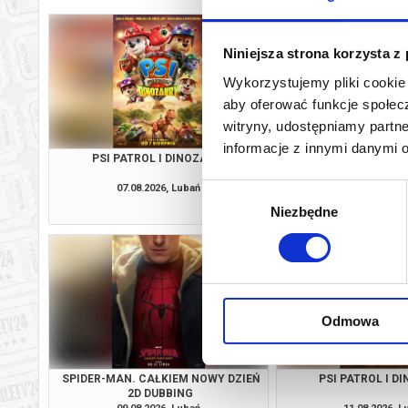
Niniejsza strona korzysta z
Wykorzystujemy pliki cookie 
aby oferować funkcje społecz
witryny, udostępniamy part
informacje z innymi danymi 
PSI PATROL I DINOZAURY
SPIDER-MAN. CAŁKIE
2D DUBBI
07.08.2026, Lubań
07.08.2026, L
Wybór
kup bilet
Niezbędne
zgody
Odmowa
SPIDER-MAN. CAŁKIEM NOWY DZIEŃ
PSI PATROL I D
2D DUBBING