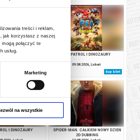
lizowania treści i reklam,
, jak korzystasz z naszej
y mogą połączyć te
h usług.
. CAŁKIEM NOWY DZIEŃ
PSI PATROL I DINOZAURY
3D DUBBING
08.2026, Lubań
09.08.2026, Lubań
kup bilet
kup bilet
Marketing
ezwól na wszystkie
TROL I DINOZAURY
SPIDER-MAN. CAŁKIEM NOWY DZIEŃ
2D DUBBING