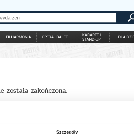
KABARET I
FILHARMONIA
OPERA I BALET
DLA DZIE
STAND-UP
ie została zakończona.
Szczegóły