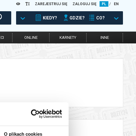
ZAREJESTRUJ SIĘ
ZALOGUJ SIĘ
PL
/
EN
KIEDY?
GDZIE?
CO?
CI
ONLINE
KARNETY
INNE
O plikach cookies