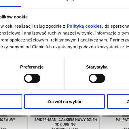
 plików cookie
w celu realizacji usług zgodnie z
Polityką cookies
, do spersona
nościowe i analizować ruch w naszej witrynie. Informacje o tym
nerom społecznościowym, reklamowym i analitycznym. Partnerz
otrzymanymi od Ciebie lub uzyskanymi podczas korzystania z ic
M NOWY DZIEŃ
PSI PATROL I DINOZAURY
SPIDER-MAN
NG
ubań
08.08.2026, Lubań
08.
kup bilet
kup bilet
Preferencje
Statystyka
Zezwól na wybór
Z
INOZAURY
SPIDER-MAN. CAŁKIEM NOWY DZIEŃ
PSI PA
3D DUBBING