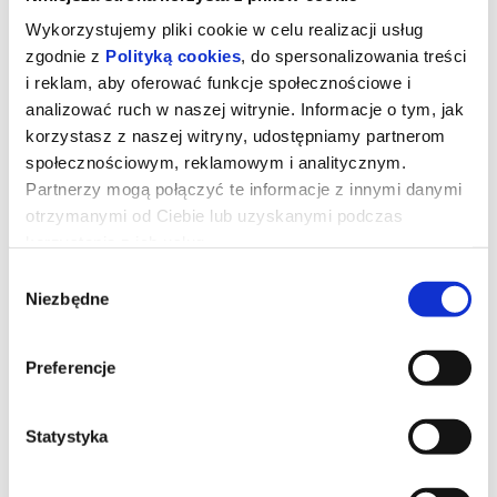
Wykorzystujemy pliki cookie w celu realizacji usług
zgodnie z
Polityką cookies
, do spersonalizowania treści
i reklam, aby oferować funkcje społecznościowe i
analizować ruch w naszej witrynie. Informacje o tym, jak
korzystasz z naszej witryny, udostępniamy partnerom
społecznościowym, reklamowym i analitycznym.
Partnerzy mogą połączyć te informacje z innymi danymi
otrzymanymi od Ciebie lub uzyskanymi podczas
korzystania z ich usług.
Wybór
Niezbędne
zgody
Toy Story 5
Preferencje
Kowboj Chudy wraz z przyjaciółmi mierzy się z nową technologią
popularną wśród dzieci.
Statystyka
*******
Bezpieczne zakupy w Bilety24. W przypadku odwołania
wydarzenia, gwarantujemy automatyczny zwrot środków