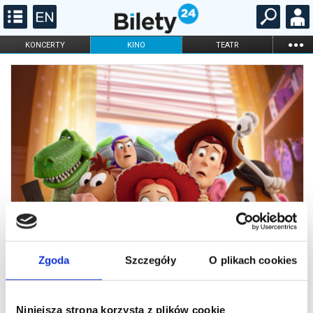
...
KONCERTY
KINO
TEATR
KABARET I
FILHARMONIA
OPERA I BALET
STAND-UP
DLA DZIECI
ONLINE
KARNETY
Zgoda
Szczegóły
O plikach cookies
Niniejsza strona korzysta z plików cookie