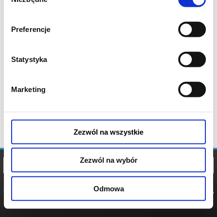
zgody
Preferencje
Statystyka
Marketing
Zezwól na wszystkie
Zezwól na wybór
Odmowa
REGULAMIN
POLITYKA
POLITYKA
COOKIES
PRYWATNOŚCI