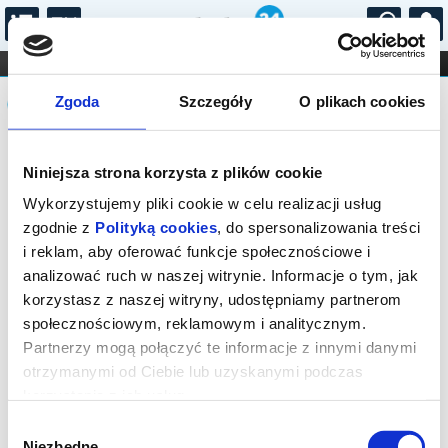
...
KONCERTY
KINO
TEATR
KABARET I
Komunikat
FILHARMONIA
OPERA I BALET
Zgoda
Szczegóły
O plikach cookies
STAND-UP
DLA DZIECI
ONLINE
KARNETY
Sprzedaż biletów on-line na wydarzenie
Niniejsza strona korzysta z plików cookie
została zakończona.
Wykorzystujemy pliki cookie w celu realizacji usług
zgodnie z
Polityką cookies
, do spersonalizowania treści
i reklam, aby oferować funkcje społecznościowe i
analizować ruch w naszej witrynie. Informacje o tym, jak
korzystasz z naszej witryny, udostępniamy partnerom
społecznościowym, reklamowym i analitycznym.
Partnerzy mogą połączyć te informacje z innymi danymi
otrzymanymi od Ciebie lub uzyskanymi podczas
korzystania z ich usług.
Wybór
Niezbędne