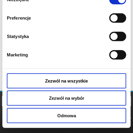
zgody
Preferencje
Statystyka
Marketing
Zezwól na wszystkie
Zezwól na wybór
Odmowa
REGULAMIN
POLITYKA
POLITYKA
COOKIES
PRYWATNOŚCI