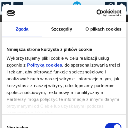
...
KONCERTY
KINO
TEATR
KABARET I
Komunikat
FILHARMONIA
OPERA I BALET
Zgoda
Szczegóły
O plikach cookies
STAND-UP
DLA DZIECI
ONLINE
KARNETY
Sprzedaż biletów on-line na wydarzenie
Niniejsza strona korzysta z plików cookie
została zakończona.
Wykorzystujemy pliki cookie w celu realizacji usług
zgodnie z
Polityką cookies
, do spersonalizowania treści
i reklam, aby oferować funkcje społecznościowe i
analizować ruch w naszej witrynie. Informacje o tym, jak
korzystasz z naszej witryny, udostępniamy partnerom
społecznościowym, reklamowym i analitycznym.
Partnerzy mogą połączyć te informacje z innymi danymi
otrzymanymi od Ciebie lub uzyskanymi podczas
korzystania z ich usług.
Wybór
Niezbędne