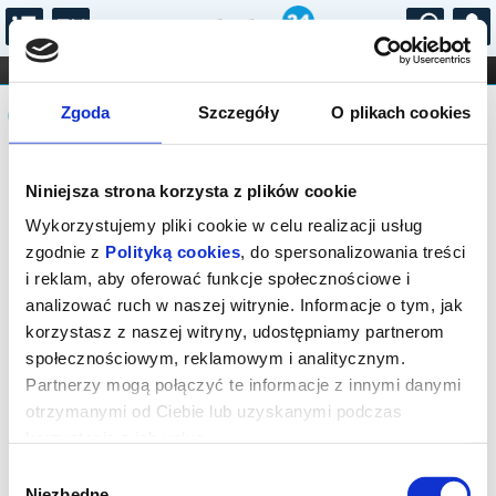
...
KONCERTY
KINO
TEATR
KABARET I
Komunikat
FILHARMONIA
OPERA I BALET
Zgoda
Szczegóły
O plikach cookies
STAND-UP
DLA DZIECI
ONLINE
KARNETY
Sprzedaż biletów on-line na wydarzenie
Niniejsza strona korzysta z plików cookie
została zakończona.
Wykorzystujemy pliki cookie w celu realizacji usług
zgodnie z
Polityką cookies
, do spersonalizowania treści
i reklam, aby oferować funkcje społecznościowe i
analizować ruch w naszej witrynie. Informacje o tym, jak
korzystasz z naszej witryny, udostępniamy partnerom
społecznościowym, reklamowym i analitycznym.
Partnerzy mogą połączyć te informacje z innymi danymi
otrzymanymi od Ciebie lub uzyskanymi podczas
korzystania z ich usług.
Wybór
Niezbędne