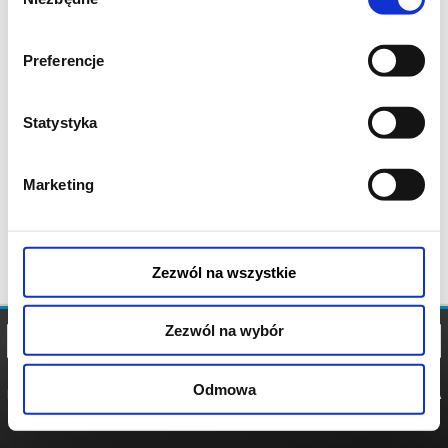
zgody
Preferencje
Statystyka
Marketing
Zezwól na wszystkie
Zezwól na wybór
Odmowa
REGULAMIN
POLITYKA
POLITYKA
COOKIES
PRYWATNOŚCI