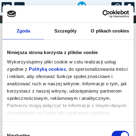
...
KONCERTY
KINO
TEATR
KABARET I
Bilety na: Cztery pory miłości
FILHARMONIA
OPERA I BALET
Zgoda
Szczegóły
O plikach cookies
STAND-UP
DLA DZIECI
ONLINE
KARNETY
Niniejsza strona korzysta z plików cookie
Wykorzystujemy pliki cookie w celu realizacji usług
zgodnie z
Polityką cookies
, do spersonalizowania treści
i reklam, aby oferować funkcje społecznościowe i
Warszawa, Karasia 2
analizować ruch w naszej witrynie. Informacje o tym, jak
01.10.2026, g. 19:30 (czwartek)
korzystasz z naszej witryny, udostępniamy partnerom
społecznościowym, reklamowym i analitycznym.
cena - od 21,20 pln
Partnerzy mogą połączyć te informacje z innymi danymi
otrzymanymi od Ciebie lub uzyskanymi podczas
Organizator:
Teatr Polski im. Arnolda Szyfmana w
Warszawie
korzystania z ich usług.
Zakończenie sprzedaży online: 01.10.2026, g. 19:30
Wybór
Niezbędne