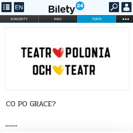
...
KONCERTY
KINO
TEATR
KABARET I
FILHARMONIA
OPERA I BALET
STAND-UP
DLA DZIECI
ONLINE
KARNETY
CO PO GRACE?
*******