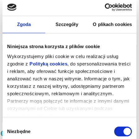
Bezpieczne zakupy w Bilety24. W przypadku odwołania
wydarzenia, gwarantujemy automatyczny zwrot środków
potwierdzony komunikatem wysyłanym na adres e-mail, podany
podczas zakupu.
Zgoda
Szczegóły
O plikach cookies
Niniejsza strona korzysta z plików cookie
Bilety na termin:
Wykorzystujemy pliki cookie w celu realizacji usług
04.10.2026 , g. 19:00 (niedziela)
zgodnie z
Polityką cookies
, do spersonalizowania treści
04.10.2026 , g. 19:00
i reklam, aby oferować funkcje społecznościowe i
Warszawa
analizować ruch w naszej witrynie. Informacje o tym, jak
korzystasz z naszej witryny, udostępniamy partnerom
Teatr Polonia w Warszawie
społecznościowym, reklamowym i analitycznym.
od 77,00 pln
Partnerzy mogą połączyć te informacje z innymi danymi
otrzymanymi od Ciebie lub uzyskanymi podczas
kup bilet
korzystania z ich usług.
Wybór
Inne terminy
Niezbędne
zgody