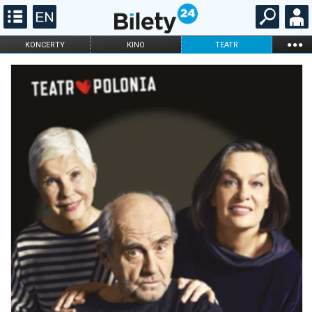
...
KONCERTY
KINO
TEATR
KABARET I
FILHARMONIA
OPERA I BALET
STAND-UP
DLA DZIECI
ONLINE
KARNETY