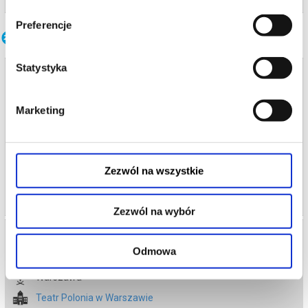
Preferencje
Inne terminy
Statystyka
SZTUKA WYWIADU
17.08.2026 , g. 19:00
Marketing
Warszawa
Teatr Polonia w Warszawie
od 77,00 pln
Zezwól na wszystkie
kup bilet
Zezwól na wybór
SZTUKA WYWIADU
Odmowa
18.08.2026 , g. 19:00
Warszawa
Teatr Polonia w Warszawie