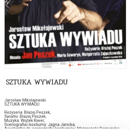
SZTUKA WYWIADU
Jarosław Mikołajewski
SZTUKA WYWIADU
Reżyseria: Błażej Peszek;
Światło: Błażej Peszek;
Muzyka: Wojtek Kiwer;
Scenografia i kostiumy: Jagna Janicka;
Asystentka ds. scenografii i kostiumów: Małgorzata Domańska;