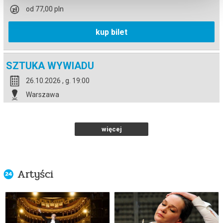
od 77,00 pln
kup bilet
SZTUKA WYWIADU
26.10.2026 , g. 19:00
Warszawa
Teatr Polonia w Warszawie
od 77,00 pln
więcej
kup bilet
Artyści
SZTUKA WYWIADU
27.10.2026 , g. 19:00
Warszawa