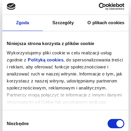
Producent wykonawczy: Rafał Rossa
Obsada:Maria Seweryn, Małgorzata Zajączkowska, Jan Peszek
*******
Zgoda
Szczegóły
O plikach cookies
Bezpieczne zakupy w Bilety24. W przypadku odwołania
wydarzenia, gwarantujemy automatyczny zwrot środków
potwierdzony komunikatem wysyłanym na adres e-mail, podany
podczas zakupu.
Niniejsza strona korzysta z plików cookie
Wykorzystujemy pliki cookie w celu realizacji usług
zgodnie z
Polityką cookies
, do spersonalizowania treści
i reklam, aby oferować funkcje społecznościowe i
Bilety na termin:
analizować ruch w naszej witrynie. Informacje o tym, jak
21.11.2026 , g. 19:00 (sobota)
korzystasz z naszej witryny, udostępniamy partnerom
21.11.2026 , g. 19:00
społecznościowym, reklamowym i analitycznym.
Warszawa
Partnerzy mogą połączyć te informacje z innymi danymi
otrzymanymi od Ciebie lub uzyskanymi podczas
Teatr Polonia w Warszawie
korzystania z ich usług.
od 77,00 pln
Wybór
Niezbędne
zgody
kup bilet