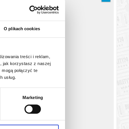
Przemysława Lisa Markiewicza zrealizowano w ramach Rezydencji
O plikach cookies
katem wysyłanym na adres e-mail, podany podczas zakupu.
lizowania treści i reklam,
, jak korzystasz z naszej
y mogą połączyć te
h usług.
Marketing