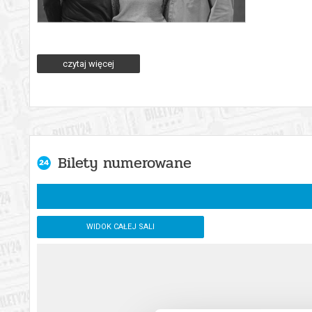
Щастя є, чи його немає? Що таке щастя? Яким способом ви
Для кожної людини поняття ЩАСТЯ складається з різних чинн
czytaj więcej
Чи щастя це інший вимір світосприйняття, системи коорди
Як можна вкрасти щастя, якщо воно не матеріальне, а знахо
Неймовірно, але таки можна...
Чи може людина перешкодити крадіям щастя?
Як вберегти свій світ любові, добра, світла і тепла від мороку
8 листопада відбудеться показ вистави-читання “Украдене 
Bilety numerowane
Камеральній сцені Театру Польського ім. Арнольда Шифма
Вистава йде польською і українською мовами у супроводі н
Виконавці - польські і українські актори.
Czy szczęście istnieje, czy go nie ma? Czym właściwie jest sz
WIDOK CAŁEJ SALI
Dla każdego człowieka pojęcie SZCZĘŚCIA składa się z różnych
Czy szczęście to inny wymiar postrzegania świata, systemu ws
Jak można ukraść szczęście, jeśli nie jest ono materialne, le
złodziejami szczęścia? Jak ocalić swój świat miłości, dobra, ś