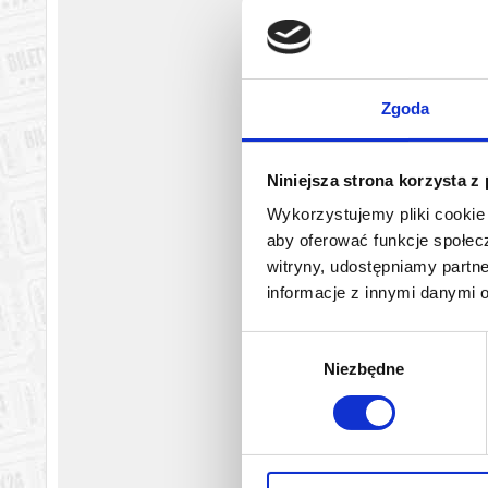
Czytanie dramatu „Ukradzione szczęście” Iwana Franki, jedneg
Artystycznej Instytutu Teatralnego dla Twórczyń i Twórców z U
Spektakl grany w języku polskim i ukraińskim z napisami.
*******
Zgoda
Bezpieczne zakupy w Bilety24. W przypadku odwołania wydarz
Niniejsza strona korzysta z
Wykorzystujemy pliki cookie 
aby oferować funkcje społecz
witryny, udostępniamy part
informacje z innymi danymi 
Wybór
Niezbędne
zgody