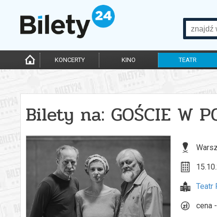
KONCERTY
KINO
TEATR
Bilety na: GOŚCIE W P
Warsz
15.10.
Teatr
cena -