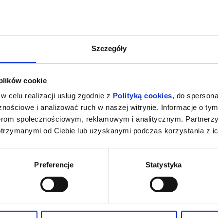
o z najwybitniejszych twórców literatury ukraińskiej, w przekładzie 
krainy.
Szczegóły
enia, gwarantujemy automatyczny zwrot środków potwierdzony komuni
 plików cookie
w celu realizacji usług zgodnie z
Polityką cookies
, do spersona
nościowe i analizować ruch w naszej witrynie. Informacje o tym
nerom społecznościowym, reklamowym i analitycznym. Partnerz
otrzymanymi od Ciebie lub uzyskanymi podczas korzystania z ic
Preferencje
Statystyka