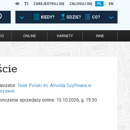
ZAREJESTRUJ SIĘ
ZALOGUJ SIĘ
PL
/
EN
KIEDY?
GDZIE?
CO?
CI
ONLINE
KARNETY
INNE
ście
anizator:
Teatr Polski im. Arnolda Szyfmana w
szawie
ończenie sprzedaży online: 15.10.2026, g. 19:30