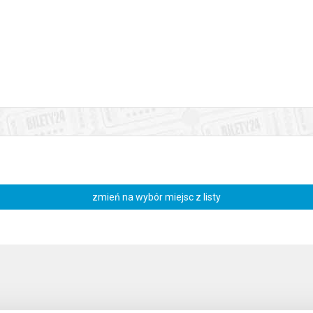
міряти те щастя?
иків: для когось це новий автомобіль, а для когось букетик польов
нат людських взаємовідносин, щось, що виходить за рамки матеріал
диться у серці, душі, підсвідомості людини?
 і холоду заздрості, підлості і брехні?
щастя” за п’єсою класика української літератури Івана Франка, у п
на у Варшаві.
аписів.
zmień na wybór miejsc z listy
częście? W jaki sposób można je zmierzyć?
 czynników: dla jednego to nowy samochód, a dla innego bukiecik polny
półrzędnych ludzkich relacji, coś, co wykracza poza ramy materialnego
cz znajduje się w sercu, duszy, podświadomości człowieka? Niewiarygodne
wiatła i ciepła przed mrokiem i chłodem zazdrości, podłości i kłamstwa?