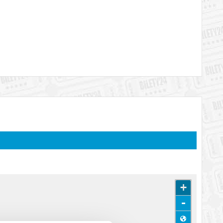
их квітів з рук коханої людини...
ьного світу?
ерекладі польською Przemysław Lis Markiewicz на
ch kwiatów z rąk ukochanej osoby...
+
 świata?
, ale jednak można... Czy człowiek może uchronić się przed
-