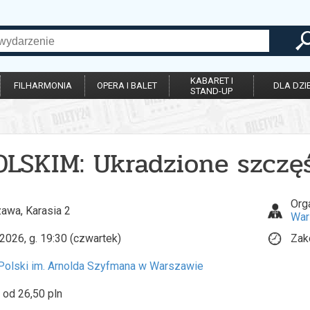
KABARET I
FILHARMONIA
OPERA I BALET
DLA DZIE
STAND-UP
OLSKIM: Ukradzione szczę
Org
awa, Karasia 2
War
2026, g. 19:30 (czwartek)
Zak
 Polski im. Arnolda Szyfmana w Warszawie
 od 26,50 pln